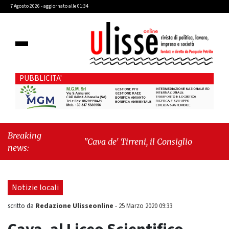
7 Agosto 2026 - aggiornato alle 01:34
PUBBLICITA'
Breaking
"Cava de' Tirreni, il Consiglio comunale
news:
conferma Sara Fariello. L'opposizione lascia
l'aula al momento del voto"
-
"Vietri sul
Mare, giornata storica: la ceramica ammessa
Notizie locali
alla fase europea per l’IGP"
Redazione Ulisseonline
scritto da
-
25 Marzo 2020 09:33