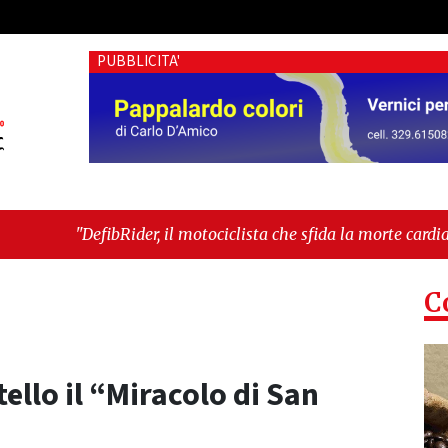
PUBBLICITA'
r, il motociclista che sfida la morte cardiaca: il progetto del d
"Cava de’ Tirreni, devastata nella notte la Villa comunale. I
C
ello il “Miracolo di San