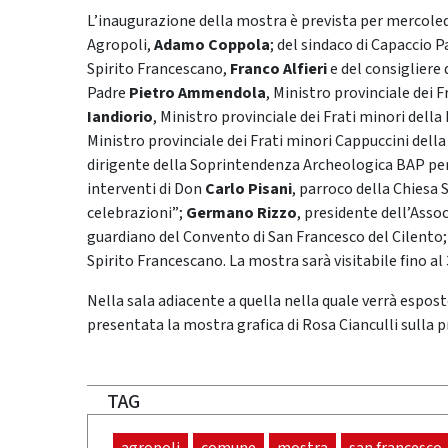
L’inaugurazione della mostra è prevista per mercoledì 
Agropoli,
Adamo Coppola
; del sindaco di Capaccio
Spirito Francescano,
Franco Alfieri
e del consigliere
Padre
Pietro Ammendola
, Ministro provinciale dei 
Iandiorio
, Ministro provinciale dei Frati minori dell
Ministro provinciale dei Frati minori Cappuccini dell
dirigente della Soprintendenza Archeologica BAP pe
interventi di Don
Carlo Pisani
, parroco della Chiesa 
celebrazioni”;
Germano Rizzo
, presidente dell’Asso
guardiano del Convento di San Francesco del Cilento;
Spirito Francescano. La mostra sarà visitabile fino a
Nella sala adiacente a quella nella quale verrà espos
presentata la mostra grafica di Rosa Cianculli sulla 
TAG