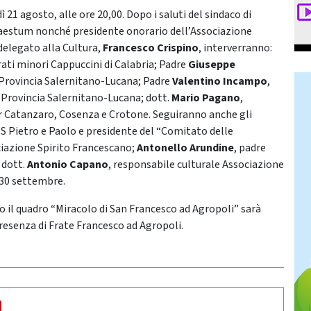
21 agosto, alle ore 20,00. Dopo i saluti del sindaco di
 Paestum nonché presidente onorario dell’Associazione
 delegato alla Cultura,
Francesco Crispino
, interverranno:
Frati minori Cappuccini di Calabria; Padre
Giuseppe
a Provincia Salernitano-Lucana; Padre
Valentino Incampo
,
a Provincia Salernitano-Lucana; dott.
Mario Pagano
,
r Catanzaro, Cosenza e Crotone. Seguiranno anche gli
SS Pietro e Paolo e presidente del “Comitato delle
ciazione Spirito Francescano;
Antonello Arundine
, padre
 dott.
Antonio Capano
, responsabile culturale Associazione
l 30 settembre.
to il quadro “Miracolo di San Francesco ad Agropoli” sarà
presenza di Frate Francesco ad Agropoli.