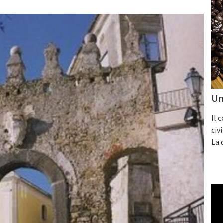
Un
Il 
civ
La 