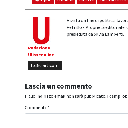
agropoli
comune
mostra
san francesco
Rivista on line di politica, lav
Petrillo - Proprietà editoriale:
presieduta da Silvia Lamberti.
Redazione
Ulisseonline
16180 articoli
Lascia un commento
Il tuo indirizzo email non sarà pubblicato.
I campi ob
Commento
*