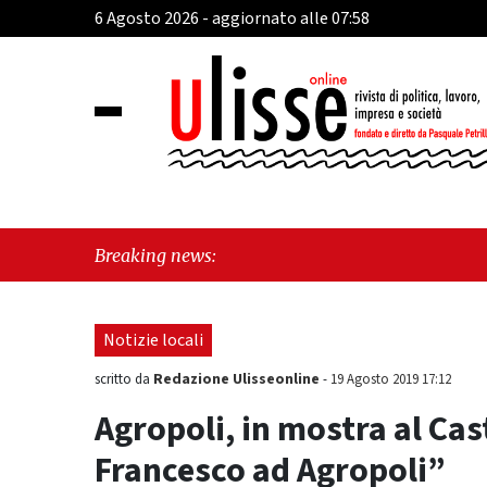
6 Agosto 2026 - aggiornato alle 07:58
"DefibRide
Breaking news:
gente"
-
Notizie locali
Redazione Ulisseonline
scritto da
-
19 Agosto 2019 17:12
Agropoli, in mostra al Cast
Francesco ad Agropoli”