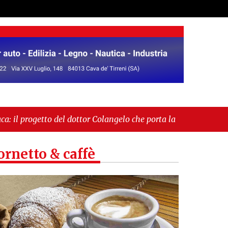
ottor Colangelo che porta la cardioprotezione tra la
l sindaco Giordano: «Non ci fermeremo»"
ornetto & caffè