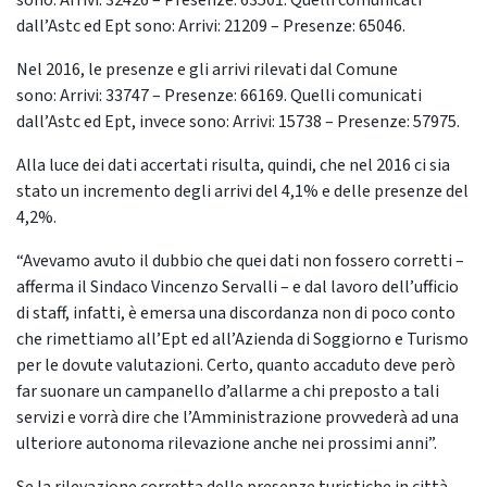
sono: Arrivi: 32426 – Presenze: 63501. Quelli comunicati
dall’Astc ed Ept sono: Arrivi: 21209 – Presenze: 65046.
Nel 2016, le presenze e gli arrivi rilevati dal Comune
sono: Arrivi: 33747 – Presenze: 66169. Quelli comunicati
dall’Astc ed Ept, invece sono: Arrivi: 15738 – Presenze: 57975.
Alla luce dei dati accertati risulta, quindi, che nel 2016 ci sia
stato un incremento degli arrivi del 4,1% e delle presenze del
4,2%.
“Avevamo avuto il dubbio che quei dati non fossero corretti –
afferma il Sindaco Vincenzo Servalli – e dal lavoro dell’ufficio
di staff, infatti, è emersa una discordanza non di poco conto
che rimettiamo all’Ept ed all’Azienda di Soggiorno e Turismo
per le dovute valutazioni. Certo, quanto accaduto deve però
far suonare un campanello d’allarme a chi preposto a tali
servizi e vorrà dire che l’Amministrazione provvederà ad una
ulteriore autonoma rilevazione anche nei prossimi anni”.