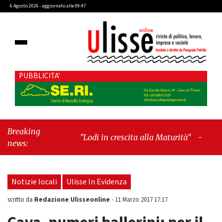
6 Agosto 2026 - aggiornato alle 09:47
PUBBLICITA'
Breaking
"Lodi in crescita alla Maturità"
-
"Cava de’
news:
Tirreni, il valore dei simboli e la
responsabilità delle azioni"
Notizie locali
Ulisse In Evidenza
Redazione Ulisseonline
scritto da
-
11 Marzo 2017 17:17