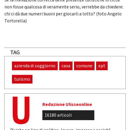
Se la rilevazione corretta delle presenze turistiche in città
non fosse qualcosa di veramente serio, verrebbe da chiedere:
chi ci dà due numeri buoni per giocarli a lotto? (foto Angelo
Tortorella)
TAG
azienda di soggiorno
cava
comune
ept
turismo
Redazione Ulisseonline
16180 articoli