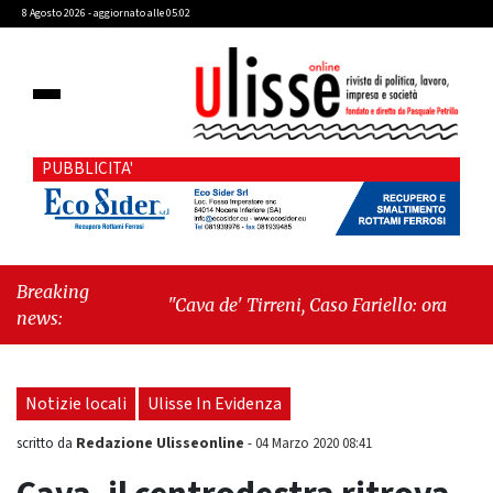
8 Agosto 2026 - aggiornato alle 05:02
PUBBLICITA'
Breaking
"Cava de' Tirreni, Caso Fariello: ora torniamo
news:
ai problemi veri"
-
"Cava de' Tirreni, quando
la burocrazia dimentica perché esiste"
Notizie locali
Ulisse In Evidenza
Redazione Ulisseonline
scritto da
-
04 Marzo 2020 08:41