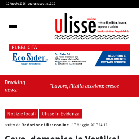
10 Agosto 2026 - aggiornato alle 11:10
PUBBLICITA'
Breaking
"Lavoro, l’Italia accelera: cresce l’occupazione,
news:
cala la disoccupazione"
-
"Massimiliano
Cencelli, una figura quasi mitologica della
Prima Repubblica"
Notizie locali
Ulisse In Evidenza
Redazione Ulisseonline
scritto da
-
17 Maggio 2017 14:12