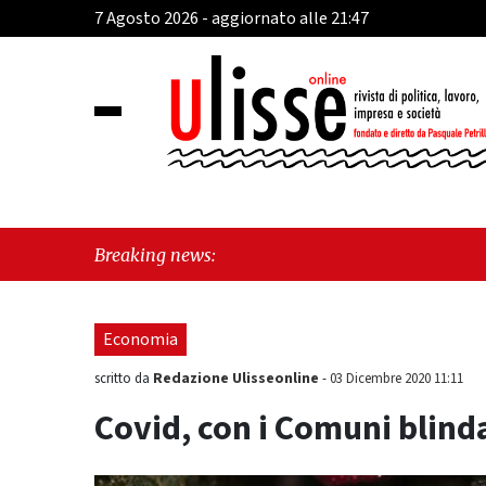
7 Agosto 2026 - aggiornato alle 21:47
"Cava de' 
Breaking news:
esiste"
Economia
Redazione Ulisseonline
scritto da
-
03 Dicembre 2020 11:11
Covid, con i Comuni blinda