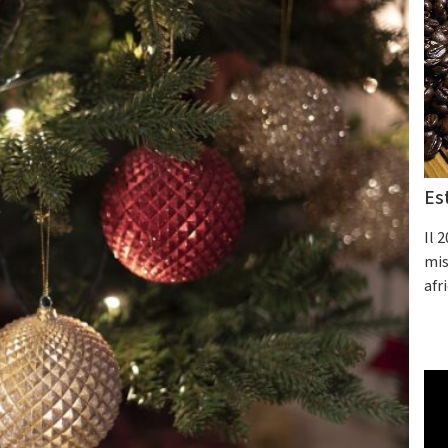
Es
Il 
mis
afr