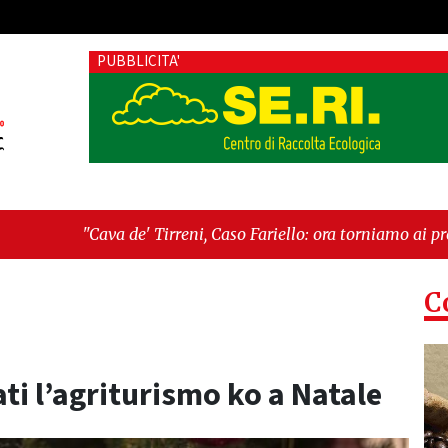
PUBBLICITA'
Tirreni, Caso Fariello: ora torniamo ai problemi veri"
-
"Cava 
C
ti l’agriturismo ko a Natale