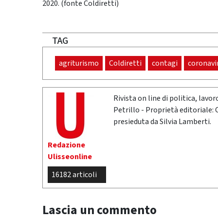
2020. (fonte Coldiretti)
TAG
agriturismo
Coldiretti
contagi
coronavi
Rivista on line di politica, lav
Petrillo - Proprietà editoriale:
presieduta da Silvia Lamberti.
Redazione
Ulisseonline
16182 articoli
Lascia un commento