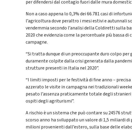
per difendersi dal contagio fuori dalle mura domestic
Non a caso appena lo 0,3% dei 66.781 casi di infortunio
l’agricoltura dove peraltro i mesi estivi e autunnali son
vendemmia secondo l’analisi della Coldiretti sulla ba
2020 che evidenzia come la percentuale più bassa di con
campagne.
“Si tratta dunque di un preoccupante duro colpo per gl
duramente colpite dalla crisi generata dalla pandemia
strutture presenti in Italia nel 2020”.
“I limiti imposti per le festività di fine anno – preci
azzerato le visite in campagna nei tradizionali week
pesato l’assenza praticamente totale degli stranieri
ospiti degli agriturismi”.
A rischio è un sistema che può contare su 24576 strut
scorso anno ha sviluppato un valore di 1,5 miliardi di 
milioni provenienti dall’estero, sulla base delle elabo