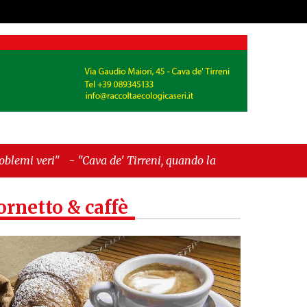
de' Tirreni, quando la burocrazia dimentica perché
ornetto & caffè