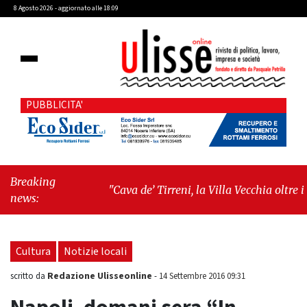
8 Agosto 2026 - aggiornato alle 18:09
PUBBLICITA'
Breaking
"Cava de’ Tirreni, la Villa Vecchia oltre i
news:
vandali: il vero nodo è il senso di comunità"
-
"Cava de’ Tirreni, La Fratellanza sull'ultima
seduta consiliare: “Serve chiarezza!”"
Cultura
Notizie locali
Redazione Ulisseonline
scritto da
-
14 Settembre 2016 09:31