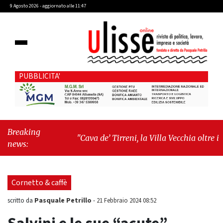
9 Agosto 2026 - aggiornato alle 11:47
PUBBLICITA'
Breaking
"Cava de’ Tirreni, la Villa Vecchia oltre i
news:
vandali: il vero nodo è il senso di comunità"
-
"Cava de’ Tirreni, La Fratellanza sull'ultima
seduta consiliare: “Serve chiarezza!”"
Cornetto & caffè
Pasquale Petrillo
scritto da
-
21 Febbraio 2024 08:52