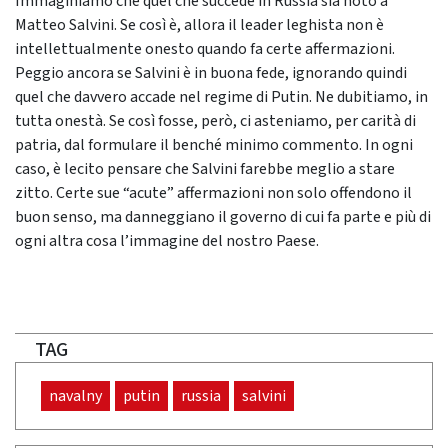
Immaginiamo che quel che succede in Russia sia noto a
Matteo Salvini. Se così è, allora il leader leghista non è
intellettualmente onesto quando fa certe affermazioni.
Peggio ancora se Salvini è in buona fede, ignorando quindi
quel che davvero accade nel regime di Putin. Ne dubitiamo, in
tutta onestà. Se così fosse, però, ci asteniamo, per carità di
patria, dal formulare il benché minimo commento. In ogni
caso, è lecito pensare che Salvini farebbe meglio a stare
zitto. Certe sue “acute” affermazioni non solo offendono il
buon senso, ma danneggiano il governo di cui fa parte e più di
ogni altra cosa l’immagine del nostro Paese.
TAG
navalny
putin
russia
salvini