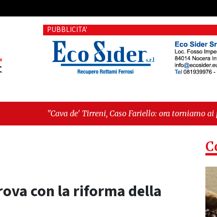
PUBBLICITA'
' Tirreni, Caso Fariello: ora torniamo ai problemi veri"
-
"Ca
siste"
C
rova con la riforma della