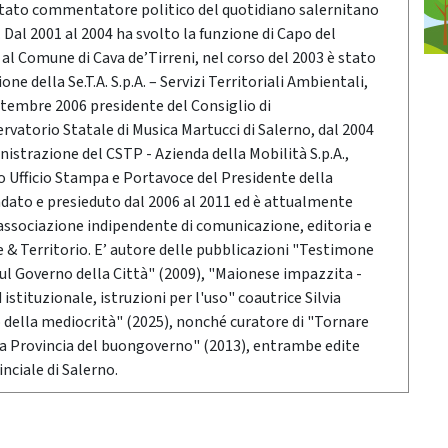
stato commentatore politico del quotidiano salernitano
Dal 2001 al 2004 ha svolto la funzione di Capo del
o al Comune di Cava de’Tirreni, nel corso del 2003 è stato
ne della Se.T.A. S.p.A. – Servizi Territoriali Ambientali,
ttembre 2006 presidente del Consiglio di
vatorio Statale di Musica Martucci di Salerno, dal 2004
nistrazione del CSTP - Azienda della Mobilità S.p.A.,
po Ufficio Stampa e Portavoce del Presidente della
ndato e presieduto dal 2006 al 2011 ed è attualmente
associazione indipendente di comunicazione, editoria e
 Territorio. E’ autore delle pubblicazioni "Testimone
sul Governo della Città" (2009), "Maionese impazzita -
stituzionale, istruzioni per l'uso" coautrice Silvia
o della mediocrità" (2025), nonché curatore di "Tornare
 la Provincia del buongoverno" (2013), entrambe edite
nciale di Salerno.