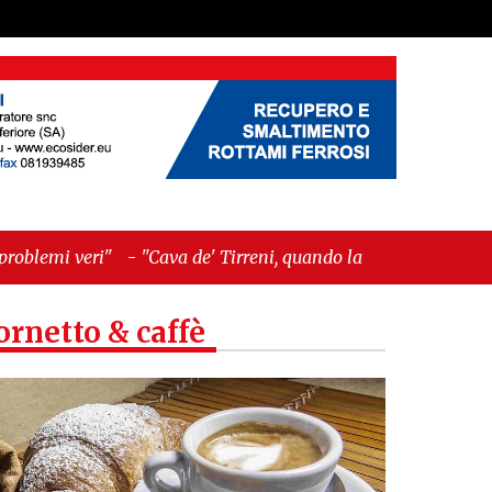
va de' Tirreni, quando la burocrazia dimentica
ornetto & caffè