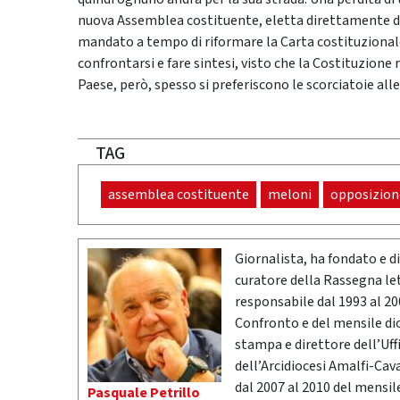
nuova Assemblea costituente, eletta direttamente da
mandato a tempo di riformare la Carta costituzionale.
confrontarsi e fare sintesi, visto che la Costituzione r
Paese, però, spesso si preferiscono le scorciatoie all
TAG
assemblea costituente
meloni
opposizion
Giornalista, ha fondato e dir
curatore della Rassegna l
responsabile dal 1993 al 200
Confronto e del mensile di
stampa e direttore dell’Uff
dell’Arcidiocesi Amalfi-Cav
dal 2007 al 2010 del mensil
Pasquale Petrillo