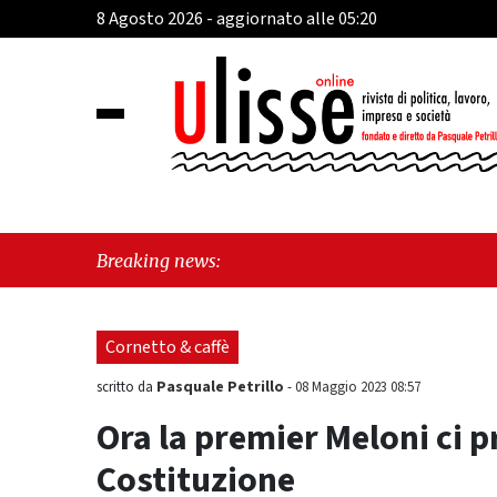
8 Agosto 2026 - aggiornato alle 05:20
"Cava de
Breaking news:
perché e
Cornetto & caffè
Pasquale Petrillo
scritto da
-
08 Maggio 2023 08:57
Ora la premier Meloni ci p
Costituzione