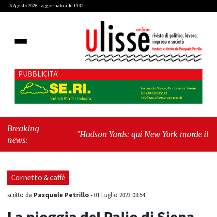
6 Agosto 2026 - aggiornato alle 14:32
PUBBLICITA'
Breaking
"Hudson Yards: qui New York morde il futuro"
news:
-
"Quando la politica diventa autobiografia"
Cornetto & caffè
Pasquale Petrillo
scritto da
-
01 Luglio 2023 08:54