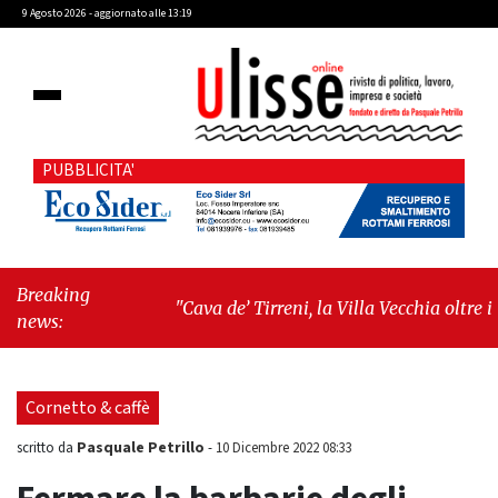
9 Agosto 2026 - aggiornato alle 13:19
PUBBLICITA'
Breaking
"Cava de’ Tirreni, la Villa Vecchia oltre i
news:
vandali: il vero nodo è il senso di comunità"
-
"Cava de’ Tirreni, La Fratellanza sull'ultima
seduta consiliare: “Serve chiarezza!”"
Cornetto & caffè
Pasquale Petrillo
scritto da
-
10 Dicembre 2022 08:33