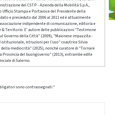
nistrazione del CSTP - Azienda della Mobilità S.p.A.,
po Ufficio Stampa e Portavoce del Presidente della
ndato e presieduto dal 2006 al 2011 ed è attualmente
associazione indipendente di comunicazione, editoria e
 Territorio. E’ autore delle pubblicazioni "Testimone
sul Governo della Città" (2009), "Maionese impazzita -
stituzionale, istruzioni per l'uso" coautrice Silvia
o della mediocrità" (2025), nonché curatore di "Tornare
 la Provincia del buongoverno" (2013), entrambe edite
nciale di Salerno.
bligatori sono contrassegnati
*