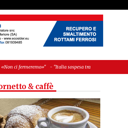
-
"Italia sospesa tra identità, fragilità sociali e
ornetto & caffè