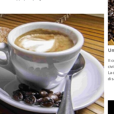
Un
Il 
civ
La 
di 