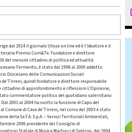
ige dal 2014 il giornale Ulisse on line ed è l’ideatore e il
etteraria Premio Com&Te. Fondatore e direttore
0 del mensile cittadino di politica ed attualità
ocesano Fermento, è stato dal 1998 al 2000 addetto
icio Diocesano delle Comunicazioni Sociali
a de’Tirreni, quindi fondatore e direttore responsabile
e cittadino di approfondimento e riflessioni L’Opinione,
stato commentatore politico del quotidiano salernitano
Dal 2001 al 2004 ha svolto la funzione di Capo del
o al Comune di Cava de’Tirreni, nel corso del 2003 è stato
ne della Se.T.A. S.p.A. – Servizi Territoriali Ambientali,
ttembre 2006 presidente del Consiglio di
vatorio Statale di Musica Martucci di Salerno, dal 2004