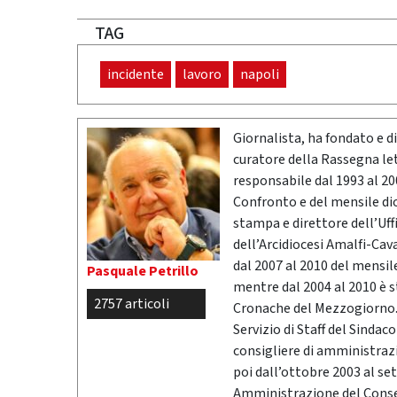
TAG
incidente
lavoro
napoli
Giornalista, ha fondato e dir
curatore della Rassegna l
responsabile dal 1993 al 200
Confronto e del mensile di
stampa e direttore dell’Uff
dell’Arcidiocesi Amalfi-Cav
dal 2007 al 2010 del mensil
Pasquale Petrillo
mentre dal 2004 al 2010 è 
2757 articoli
Cronache del Mezzogiorno. 
Servizio di Staff del Sindac
consigliere di amministrazio
poi dall’ottobre 2003 al se
Amministrazione del Conser