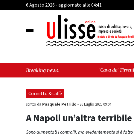
6 Agosto 2026 - aggiornato alle 04:41
"Cava de’ Tirreni, devastata nella nott
Breaking news:
pressioni economiche"
Cornetto & caffè
Pasquale Petrillo
scritto da
-
26 Luglio 2025 09:04
A Napoli un’altra terribile
Sono aumentati i controlli, ma evidentemente si è fatto