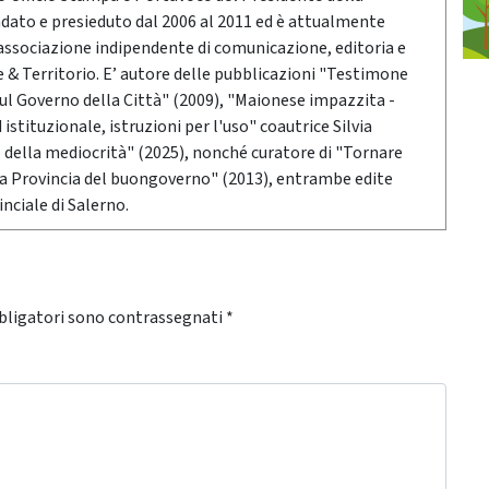
ndato e presieduto dal 2006 al 2011 ed è attualmente
associazione indipendente di comunicazione, editoria e
 Territorio. E’ autore delle pubblicazioni "Testimone
sul Governo della Città" (2009), "Maionese impazzita -
stituzionale, istruzioni per l'uso" coautrice Silvia
o della mediocrità" (2025), nonché curatore di "Tornare
 la Provincia del buongoverno" (2013), entrambe edite
nciale di Salerno.
bligatori sono contrassegnati
*