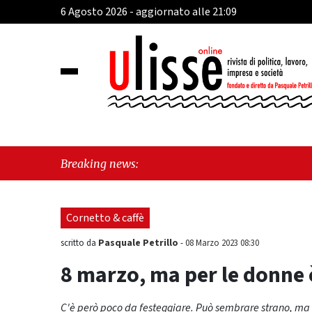
6 Agosto 2026 - aggiornato alle 21:09
"Cava de' T
Breaking news:
sul Mare, g
Cornetto & caffè
Pasquale Petrillo
scritto da
-
08 Marzo 2023 08:30
8 marzo, ma per le donne 
C'è però poco da festeggiare. Può sembrare strano, ma non l