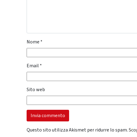
Nome
*
Email
*
Sito web
Questo sito utilizza Akismet per ridurre lo spam.
Sco