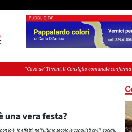
PUBBLICITA'
irreni, il Consiglio comunale conferma Sara Fariello. L'opposi
iornata storica: la ceramica ammessa alla fase europea per l’I
C
è una vera festa?
o è. In effetti, nell'ultimo secolo le conquisti civili, sociali,