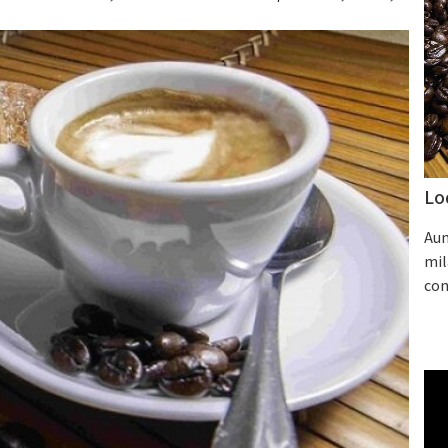
Lo
Aum
mil
con