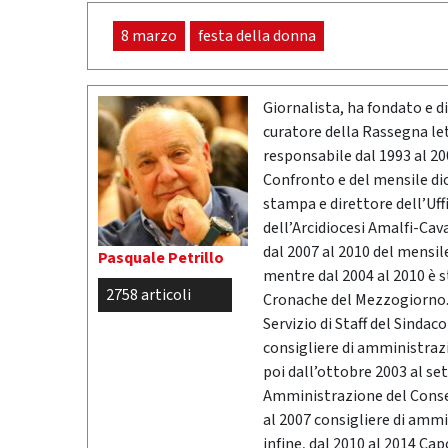
8 marzo
festa della donna
Giornalista, ha fondato e dir
curatore della Rassegna l
responsabile dal 1993 al 200
Confronto e del mensile di
stampa e direttore dell’Uff
dell’Arcidiocesi Amalfi-Cav
dal 2007 al 2010 del mensil
Pasquale Petrillo
mentre dal 2004 al 2010 è 
2758 articoli
Cronache del Mezzogiorno. 
Servizio di Staff del Sindac
consigliere di amministrazio
poi dall’ottobre 2003 al se
Amministrazione del Conser
al 2007 consigliere di ammi
infine, dal 2010 al 2014 Ca