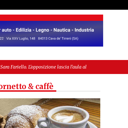
zione lascia l'aula al momento del voto"
-
"Vietri
GP"
ornetto & caffè