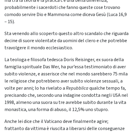
ma tra la teoria e la pratica c’è una bella differenza,
probabilmente i sacerdoti che fanno queste cose trovano
comodo servire Dio e Mammona come diceva Gesù (Luca 16,9
– 15).
Sta venendo allo scoperto questo altro scandalo che riguarda
decine di suore violentate da uomini del clero e che potrebbe
travolgere il mondo ecclesiastico.
La teologa e filosofa tedesca Doris Reisinger, ex suora della
famiglia spirituale Das Wer, ha pur’essa testimoniato di aver
subito violenze, e asserisce che nel mondo sarebbero 75 mila
le religiose che potrebbero aver subito violenze sessuali, a
volte per anni; lo ha rivelato a
Repubblica
qualche tempo fa,
precisando che, secondo una indagine condotta negli USA nel
1998, almeno una suora su tre avrebbe subito durante la vita
monastica, una forma di abuso, il 12,5% uno stupro.
Anche lei dice che il Vaticano deve finalmente agire;
frattanto da vittima è riuscita a liberarsi delle conseguenze