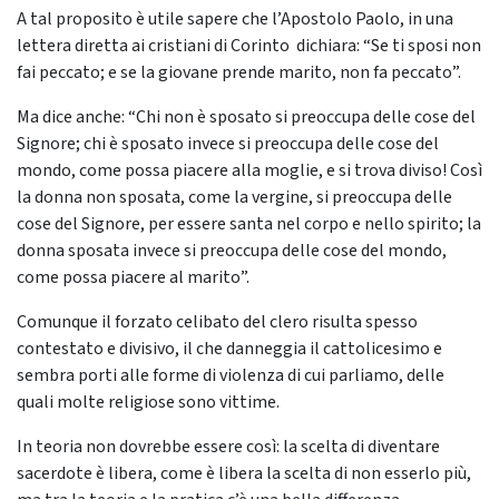
A tal proposito è utile sapere che l’Apostolo Paolo, in una
lettera diretta ai cristiani di Corinto dichiara: “Se ti sposi non
fai peccato; e se la giovane prende marito, non fa peccato”.
Ma dice anche: “Chi non è sposato si preoccupa delle cose del
Signore; chi è sposato invece si preoccupa delle cose del
mondo, come possa piacere alla moglie, e si trova diviso! Così
la donna non sposata, come la vergine, si preoccupa delle
cose del Signore, per essere santa nel corpo e nello spirito; la
donna sposata invece si preoccupa delle cose del mondo,
come possa piacere al marito”.
Comunque il forzato celibato del clero risulta spesso
contestato e divisivo, il che danneggia il cattolicesimo e
sembra porti alle forme di violenza di cui parliamo, delle
quali molte religiose sono vittime.
In teoria non dovrebbe essere così: la scelta di diventare
sacerdote è libera, come è libera la scelta di non esserlo più,