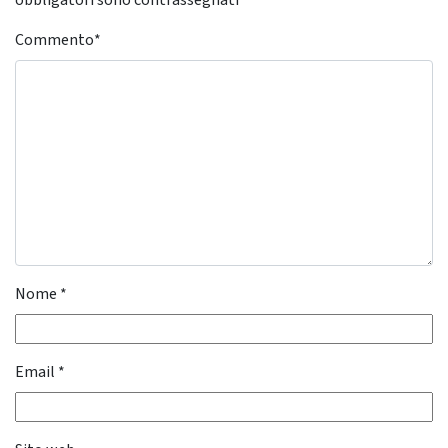
obbligatori sono contrassegnati
*
Commento
*
Nome
*
Email
*