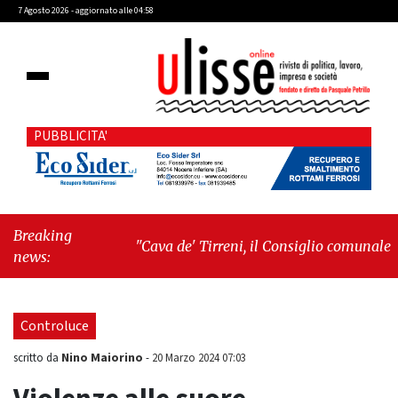
7 Agosto 2026 - aggiornato alle 04:58
PUBBLICITA'
Breaking
"Cava de' Tirreni, il Consiglio comunale
news:
conferma Sara Fariello. L'opposizione lascia
l'aula al momento del voto"
-
"Vietri sul
Mare, giornata storica: la ceramica ammessa
Controluce
alla fase europea per l’IGP"
Nino Maiorino
scritto da
-
20 Marzo 2024 07:03