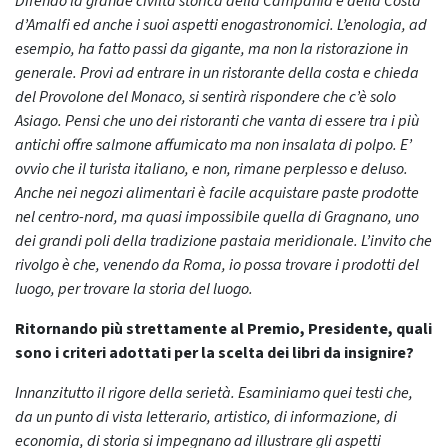
Difendo la grande civiltà storica della Campania e della Costa
d’Amalfi ed anche i suoi aspetti enogastronomici. L’enologia, ad
esempio, ha fatto passi da gigante, ma non la ristorazione in
generale. Provi ad entrare in un ristorante della costa e chieda
del Provolone del Monaco, si sentirà rispondere che c’è solo
Asiago. Pensi che uno dei ristoranti che vanta di essere tra i più
antichi offre salmone affumicato ma non insalata di polpo. E’
ovvio che il turista italiano, e non, rimane perplesso e deluso.
Anche nei negozi alimentari è facile acquistare paste prodotte
nel centro-nord, ma quasi impossibile quella di Gragnano, uno
dei grandi poli della tradizione pastaia meridionale. L’invito che
rivolgo è che, venendo da Roma, io possa trovare i prodotti del
luogo, per trovare la storia del luogo.
Ritornando più strettamente al Premio, Presidente, quali
sono i criteri adottati per la scelta dei libri da insignire?
Innanzitutto il rigore della serietà. Esaminiamo quei testi che,
da un punto di vista letterario, artistico, di informazione, di
economia, di storia si impegnano ad illustrare gli aspetti