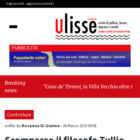
9 Agosto 2026 - aggiornato alle 04:07
PUBBLICITA'
Breaking
"Cava de’ Tirreni, la Villa Vecchia oltre i vandali:
news:
il vero nodo è il senso di comunità"
-
"Cava de’
Tirreni, La Fratellanza sull'ultima seduta
consiliare: “Serve chiarezza!”"
Controluce
Rosanna Di Giaimo
scritto da
-
04 Marzo 2019 09:58