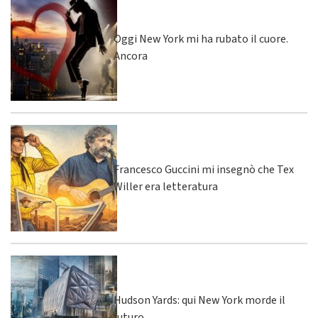
Oggi New York mi ha rubato il cuore.
Ancora
Francesco Guccini mi insegnò che Tex
Willer era letteratura
Hudson Yards: qui New York morde il
futuro