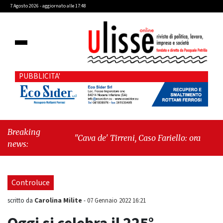
7 Agosto 2026 - aggiornato alle 17:48
PUBBLICITA'
Breaking
"Cava de' Tirreni, Caso Fariello: ora torniamo
news:
ai problemi veri"
-
"Cava de' Tirreni, quando
la burocrazia dimentica perché esiste"
Controluce
Carolina Milite
scritto da
-
07 Gennaio 2022 16:21