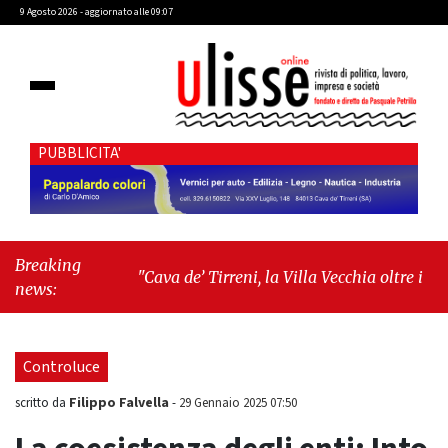
9 Agosto 2026 - aggiornato alle 09:07
PUBBLICITA'
Breaking
"Cava de’ Tirreni, la Villa Vecchia oltre i vandali:
news:
il vero nodo è il senso di comunità"
-
"Cava de’
Tirreni, La Fratellanza sull'ultima seduta
consiliare: “Serve chiarezza!”"
Controluce
Filippo Falvella
scritto da
-
29 Gennaio 2025 07:50