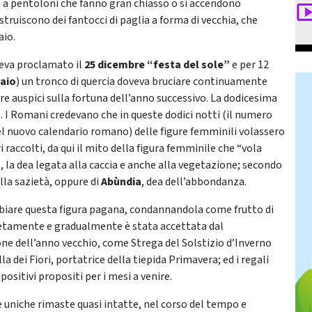
ie a pentoloni che fanno gran chiasso o si accendono
struiscono dei fantocci di paglia a forma di vecchia, che
aio.
eva proclamato il
25 dicembre
“festa del sole”
e per 12
aio
) un tronco di quercia doveva bruciare continuamente
e auspici sulla fortuna dell’anno successivo. La dodicesima
a. I Romani credevano che in queste dodici notti (il numero
l nuovo calendario romano) delle figure femminili volassero
ri raccolti, da qui il mito della figura femminile che “vola
a
, la dea legata alla caccia e anche alla vegetazione; secondo
ella sazietà, oppure di
Abùndia
, dea dell’abbondanza.
ebbiare questa figura pagana, condannandola come frutto di
pletamente e gradualmente è stata accettata dal
ne dell’anno vecchio, come Strega del Solstizio d’Inverno
la dei Fiori, portatrice della tiepida Primavera; ed i regali
positivi propositi per i mesi a venire.
e uniche rimaste quasi intatte, nel corso del tempo e