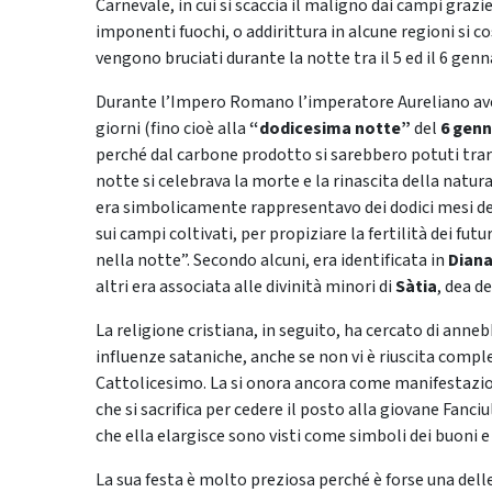
Carnevale, in cui si scaccia il maligno dai campi graz
imponenti fuochi, o addirittura in alcune regioni si co
vengono bruciati durante la notte tra il 5 ed il 6 genn
Durante l’Impero Romano l’imperatore Aureliano av
giorni (fino cioè alla
“dodicesima notte”
del
6 genn
perché dal carbone prodotto si sarebbero potuti trarr
notte si celebrava la morte e la rinascita della natur
era simbolicamente rappresentavo dei dodici mesi de
sui campi coltivati, per propiziare la fertilità dei futu
nella notte”. Secondo alcuni, era identificata in
Dian
altri era associata alle divinità minori di
Sàtia
, dea d
La religione cristiana, in seguito, ha cercato di ann
influenze sataniche, anche se non vi è riuscita com
Cattolicesimo. La si onora ancora come manifestazio
che si sacrifica per cedere il posto alla giovane Fanciul
che ella elargisce sono visti come simboli dei buoni e 
La sua festa è molto preziosa perché è forse una dell