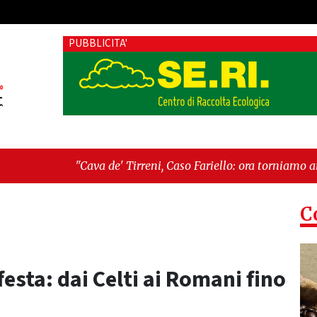
PUBBLICITA'
a de' Tirreni, Caso Fariello: ora torniamo ai problemi veri"
hé esiste"
C
 festa: dai Celti ai Romani fino