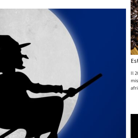
Es
Il 
mis
afr