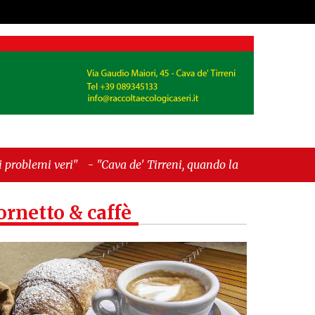
-
"Cava de' Tirreni, quando la burocrazia dimentica
ornetto & caffè