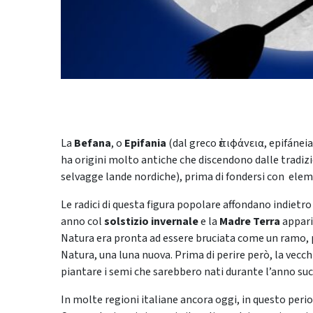
La
Befana
, o
Epifania
(dal greco ἐπιφάνεια, epifánei
ha origini molto antiche che discendono dalle tradizi
selvagge lande nordiche), prima di fondersi con elemen
Le radici di questa figura popolare affondano indietr
anno col
solstizio invernale
e la
Madre Terra
appari
Natura era pronta ad essere bruciata come un ramo, p
Natura, una luna nuova. Prima di perire però, la vecchi
piantare i semi che sarebbero nati durante l’anno suc
In molte regioni italiane ancora oggi, in questo periodo