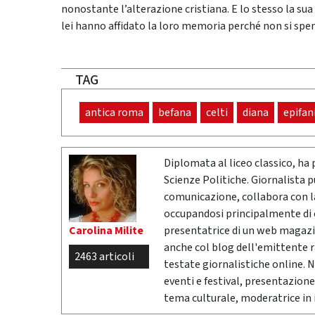
nonostante l’alterazione cristiana. E lo stesso la sua
lei hanno affidato la loro memoria perché non si speng
TAG
antica roma
befana
celti
diana
epifan
Diplomata al liceo classico, ha 
Scienze Politiche. Giornalista 
comunicazione, collabora con la 
occupandosi principalmente di cr
Carolina Milite
presentatrice di un web magazi
anche col blog dell'emittente 
2463 articoli
testate giornalistiche online. 
eventi e festival, presentazione
tema culturale, moderatrice in i