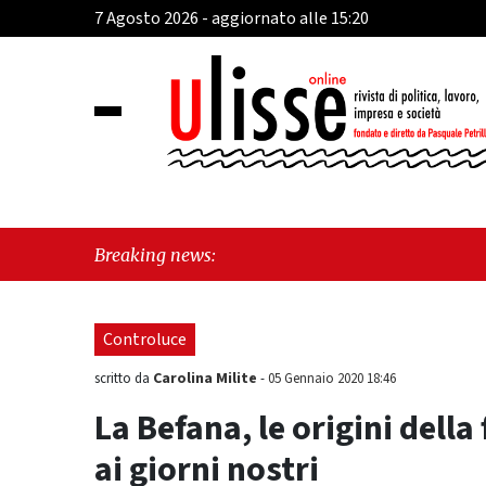
7 Agosto 2026 - aggiornato alle 15:20
"Cav
Breaking news:
perc
Controluce
Carolina Milite
scritto da
-
05 Gennaio 2020 18:46
La Befana, le origini della
ai giorni nostri