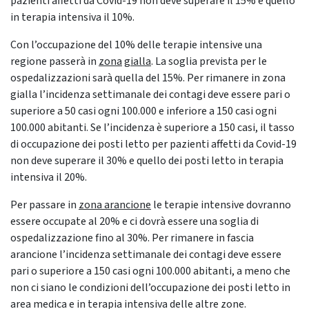
pazienti affetti da Covid-19 non deve superare il 15% e quello
in terapia intensiva il 10%.
Con l’occupazione del 10% delle terapie intensive una
regione passerà in
zona
gialla
. La soglia prevista per le
ospedalizzazioni sarà quella del 15%. Per rimanere in zona
gialla
l’incidenza settimanale dei contagi deve essere pari o
superiore a 50 casi ogni 100.000 e inferiore a 150 casi ogni
100.000 abitanti. Se l’incidenza è superiore a 150 casi, il tasso
di occupazione dei posti letto per pazienti affetti da Covid-19
non deve superare il 30% e quello dei posti letto in terapia
intensiva il 20%.
Per passare in
zona arancione
le terapie intensive dovranno
essere occupate al 20% e ci dovrà essere una soglia di
ospedalizzazione fino al 30%. Per rimanere in fascia
arancione
l’incidenza settimanale dei contagi deve essere
pari o superiore a 150 casi ogni 100.000 abitanti, a meno che
non ci siano le condizioni dell’occupazione dei posti letto in
area medica e in terapia intensiva delle altre zone.