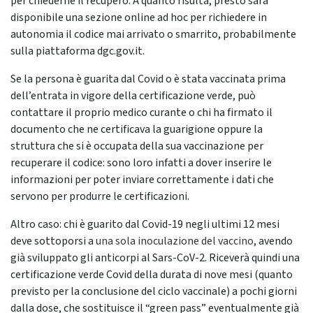
per chiederne il recupero. A quanto risulta, presto sarà
disponibile una sezione online ad hoc per richiedere in
autonomia il codice mai arrivato o smarrito, probabilmente
sulla piattaforma dgc.gov.it.
Se la persona è guarita dal Covid o è stata vaccinata prima
dell’entrata in vigore della certificazione verde, può
contattare il proprio medico curante o chi ha firmato il
documento che ne certificava la guarigione oppure la
struttura che si è occupata della sua vaccinazione per
recuperare il codice: sono loro infatti a dover inserire le
informazioni per poter inviare correttamente i dati che
servono per produrre le certificazioni.
Altro caso: chi è guarito dal Covid-19 negli ultimi 12 mesi
deve sottoporsi a
una sola inoculazione del vaccino
, avendo
già sviluppato gli anticorpi al Sars-CoV-2. Riceverà quindi una
certificazione verde Covid della durata di nove mesi (quanto
previsto per la conclusione del ciclo vaccinale) a pochi giorni
dalla dose, che sostituisce il “green pass” eventualmente già