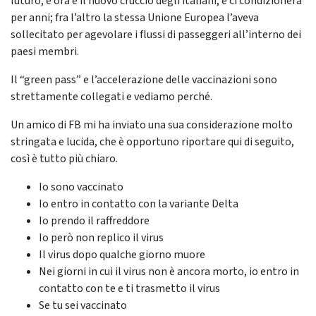
futuro, e ora è il nuovo cruccio degli italiani, e ci condizionerà
per anni; fra l’altro la stessa Unione Europea l’aveva
sollecitato per agevolare i flussi di passeggeri all’interno dei
paesi membri.
Il “green pass” e l’accelerazione delle vaccinazioni sono
strettamente collegati e vediamo perché.
Un amico di FB mi ha inviato una sua considerazione molto
stringata e lucida, che è opportuno riportare qui di seguito,
così è tutto più chiaro.
Io sono vaccinato
Io entro in contatto con la variante Delta
Io prendo il raffreddore
Io però non replico il virus
Il virus dopo qualche giorno muore
Nei giorni in cui il virus non è ancora morto, io entro in
contatto con te e ti trasmetto il virus
Se tu sei vaccinato