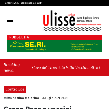
8 Agosto 2026 - aggiornato alle 15:44
PUBBLICITA'
Breaking
"Cava de’ Tirreni, la Villa Vecchia oltre i vandali: il
news:
vero nodo è il senso di comunità"
-
"Cava de’
Tirreni, La Fratellanza sull'ultima seduta consiliare:
“Serve chiarezza!”"
Controluce
Nino Maiorino
scritto da
-
26 Luglio 2021 09:59