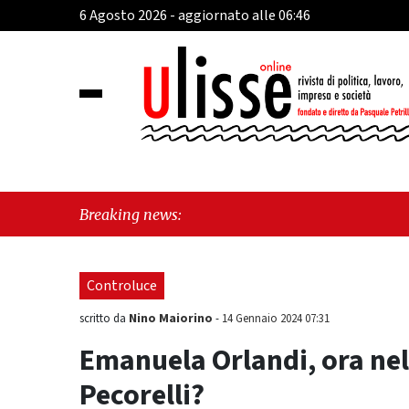
6 Agosto 2026 - aggiornato alle 06:46
"Cava de’ Tir
Breaking news:
identità, frag
Controluce
Nino Maiorino
scritto da
-
14 Gennaio 2024 07:31
Emanuela Orlandi, ora ne
Pecorelli?