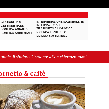
rdano: «Non ci fermeremo»"
-
"Italia sospesa tra
ornetto & caffè