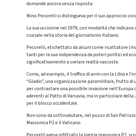
domande ancora senza risposta.
Mino Pecorelli si distingueva per il suo approccio c
La sua uccisione nel 1979, con modalità che indicano
cruciale nella storia del giornalismo italiano.
Pecorelli, etichettato da alcuni come ricattatore (m
tanti per la sua indipendenza da poteri politici ed e
significativamente a svelare realtà nascoste.
Come, ad esempio, il traffico di armi con la Libia e l’
“Gladio”, una organizzazione paramilitare, frutto di un
per contrastare una possibile invasione nell’Europa o
aderenti al Patto di Varsavia, ma in particolare della J
per il blocco occidentale.
Non sono da sottovalutare, nel pozzo di San Patrizio 
Massonica P2 e il Vaticano.
Pecorelli aveva infiltrato la loggia massonica P2, sc