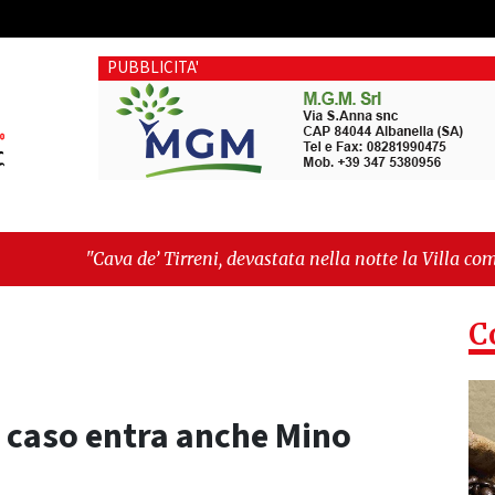
PUBBLICITA'
reni, devastata nella notte la Villa comunale. Il sindaco Gio
ilità sociali e pressioni economiche"
C
l caso entra anche Mino