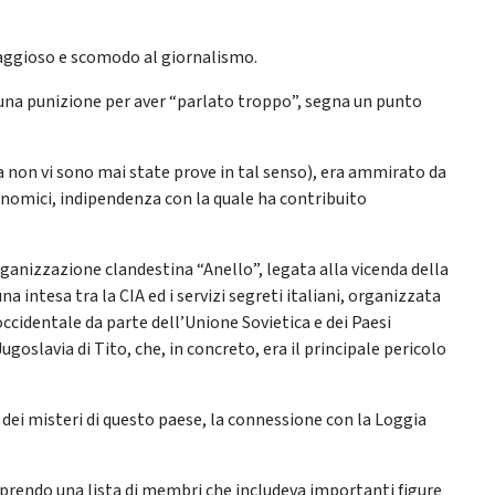
oraggioso e scomodo al giornalismo.
 una punizione per aver “parlato troppo”, segna un punto
a non vi sono mai state prove in tal senso), era ammirato da
conomici, indipendenza con la quale ha contribuito
organizzazione clandestina “Anello”, legata alla vicenda della
a intesa tra la CIA ed i servizi segreti italiani, organizzata
ccidentale da parte dell’Unione Sovietica e dei Paesi
ugoslavia di Tito, che, in concreto, era il principale pericolo
dei misteri di questo paese, la connessione con la Loggia
oprendo una lista di membri che includeva importanti figure