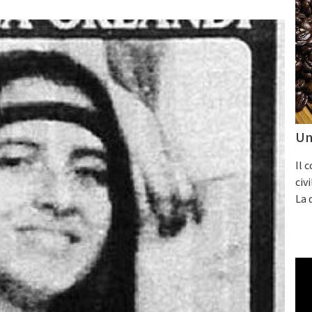
Un
Il 
civ
La 