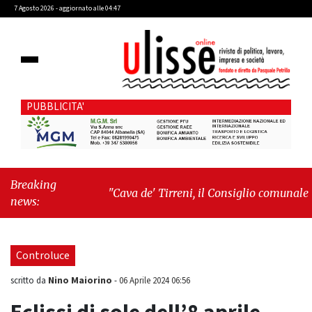
7 Agosto 2026 - aggiornato alle 04:47
PUBBLICITA'
Breaking
"Cava de' Tirreni, il Consiglio comunale
news:
conferma Sara Fariello. L'opposizione lascia
l'aula al momento del voto"
-
"Vietri sul
Mare, giornata storica: la ceramica ammessa
Controluce
alla fase europea per l’IGP"
Nino Maiorino
scritto da
-
06 Aprile 2024 06:56