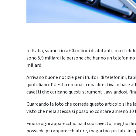
In Italia, siamo circa 60.milioni di abitanti, ma i tel
sono 5,9 miliardi le persone che hanno un telefonino (d
miliardi.
Arrivano buone notizie per i fruitori di telefonini, t
quotidiano: l’U.E. ha emanato una direttiva in base a
cavetti che caricano questi strumenti, avviandosi, fi
Guardando la foto che correda questo articolo si ha 
visto che nella stessa si possono contare almeno 10 ti
Finora ogni apparecchio ha il suo cavetto, meglio dire
possiede più apparecchiature, magari acquistate in ep