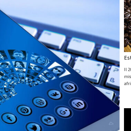
Es
Il 
mis
afr