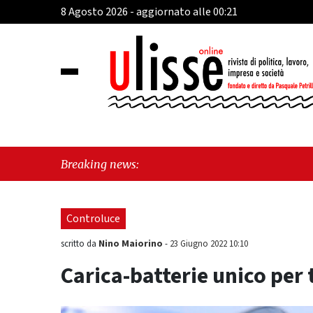
8 Agosto 2026 - aggiornato alle 00:21
"Cav
Breaking news:
perc
Controluce
Nino Maiorino
scritto da
-
23 Giugno 2022 10:10
Carica-batterie unico per 