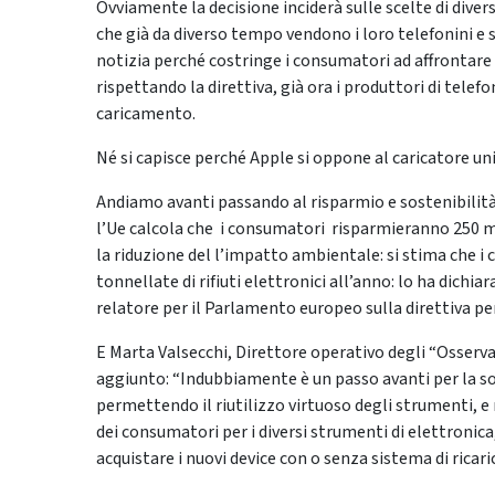
Ovviamente la decisione inciderà sulle scelte di dive
che già da diverso tempo vendono i loro telefonini e
notizia perché costringe i consumatori ad affrontare 
rispettando la direttiva, già ora i produttori di telef
caricamento.
Né si capisce perché Apple si oppone al caricatore unive
Andiamo avanti passando al risparmio e sostenibilità
l’Ue calcola che i consumatori risparmieranno 250 mil
la riduzione del l’impatto ambientale:
si stima che i 
tonnellate di rifiuti elettronici all’anno: lo ha dichi
relatore per il Parlamento europeo sulla direttiva per
E Marta Valsecchi, Direttore operativo degli “Osserva
aggiunto: “Indubbiamente è un passo avanti per la sos
permettendo il riutilizzo virtuoso degli strumenti, 
dei consumatori per i diversi strumenti di elettronica, 
acquistare i nuovi device con o senza sistema di ricaric