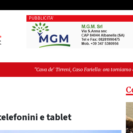
PUBBLICITA'
a de' Tirreni, Caso Fariello: ora torniamo ai problemi veri"
-
hé esiste"
C
telefonini e tablet