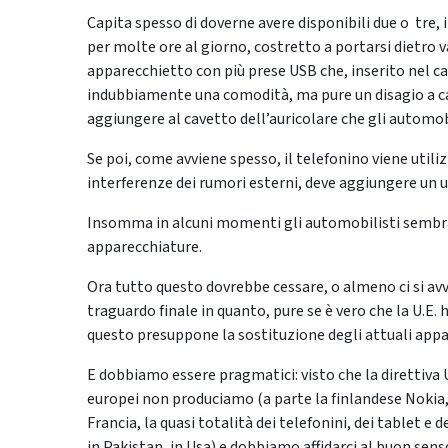
Capita spesso di doverne avere disponibili due o tre, i
per molte ore al giorno, costretto a portarsi dietro va
apparecchietto con più prese USB che, inserito nel ca
indubbiamente una comodità, ma pure un disagio a caus
aggiungere al cavetto dell’auricolare che gli automob
Se poi, come avviene spesso, il telefonino viene util
interferenze dei rumori esterni, deve aggiungere un ul
Insomma in alcuni momenti gli automobilisti sembrano
apparecchiature.
Ora tutto questo dovrebbe cessare, o almeno ci si av
traguardo finale in quanto, pure se è vero che la U.E. 
questo presuppone la sostituzione degli attuali app
E dobbiamo essere pragmatici: visto che la direttiva U
europei non produciamo (a parte la finlandese Nokia, 
Francia, la quasi totalità dei telefonini, dei tablet e
in Pakistan, in Usa) e dobbiamo affidarci al buon senso