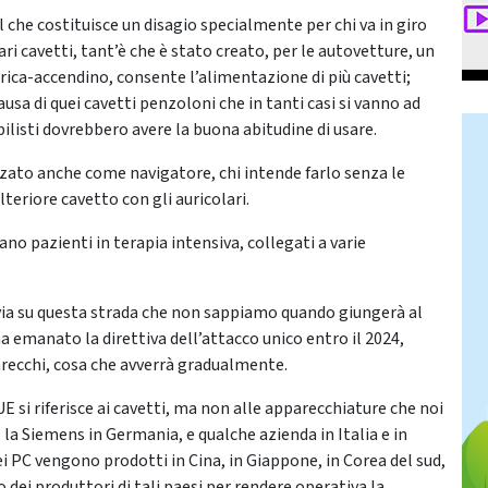
l che costituisce un disagio specialmente per chi va in giro
ri cavetti, tant’è che è stato creato, per le autovetture, un
rica-accendino, consente l’alimentazione di più cavetti;
a di quei cavetti penzoloni che in tanti casi si vanno ad
ilisti dovrebbero avere la buona abitudine di usare.
izzato anche come navigatore, chi intende farlo senza le
teriore cavetto con gli auricolari.
 pazienti in terapia intensiva, collegati a varie
via su questa strada che non sappiamo quando giungerà al
ha emanato la direttiva dell’attacco unico entro il 2024,
arecchi, cosa che avverrà gradualmente.
E si riferisce ai cavetti, ma non alle apparecchiature che noi
la Siemens in Germania, e qualche azienda in Italia e in
 dei PC vengono prodotti in Cina, in Giappone, in Corea del sud,
 dei produttori di tali paesi per rendere operativa la