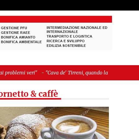
"Cava de' Tirreni, quando la burocrazia dimentica
ornetto & caffè