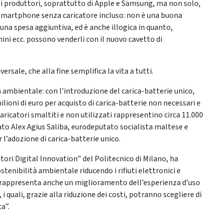
rsi produttori, soprattutto di Apple e Samsung, ma non solo,
 smartphone senza caricatore incluso: non è una buona
una spesa aggiuntiva, ed è anche illogica in quanto,
onini ecc. possono venderli con il nuovo cavetto di
rsale, che alla fine semplifica la vita a tutti.
 ambientale: con l’introduzione del carica-batterie unico,
ioni di euro per acquisto di carica-batterie non necessari e
caricatori smaltiti e non utilizzati rappresentino circa 11.000
arato Alex Agius Saliba, eurodeputato socialista maltese e
 l’adozione di carica-batterie unico.
tori Digital Innovation” del Politecnico di Milano, ha
tenibilità ambientale riducendo i rifiuti elettronici e
e rappresenta anche un miglioramento dell’esperienza d’uso
i quali, grazie alla riduzione dei costi, potranno scegliere di
a”.