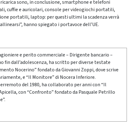
a ricarica sono, in conclusione, smartphone e telefoni
li, cuffie e auricolari, console per
videogiochi
portatili,
ione portatili, laptop: per questi ultimi la scadenza verrà
allinearsi”, hanno spiegato i portavoce dell’UE.
agioniere e perito commerciale – Dirigente bancario –
 fin dall’adolescenza, ha scritto per diverse testate
gimento Nocerino” fondato da Giovanni Zoppi, dove scrive
ariamente, e “Il Monitore” di Nocera Inferiore.
 terremoto del 1980, ha collaborato per anni con “Il
 Apicella, con “Confronto” fondato da Pasquale Petrillo
e”.