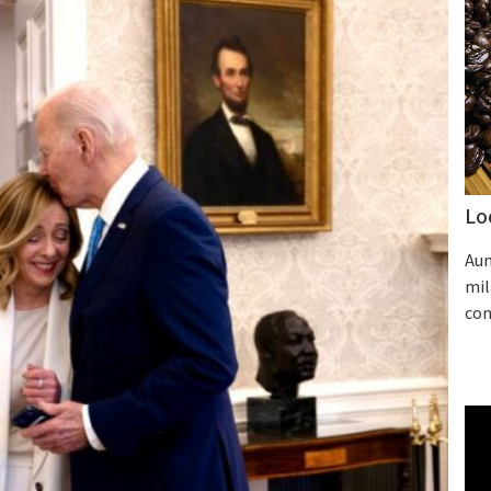
Lo
Aum
mil
con