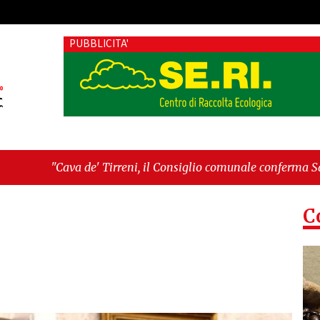
PUBBLICITA'
reni, il Consiglio comunale conferma Sara Fariello. L'opposizi
ta storica: la ceramica ammessa alla fase europea per l’IGP"
C