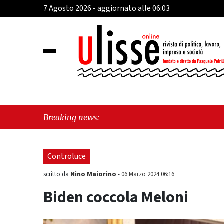
7 Agosto 2026 - aggiornato alle 06:03
"Cava de' Tir
Breaking news:
Mare, giorna
Controluce
Nino Maiorino
scritto da
-
06 Marzo 2024 06:16
Biden coccola Meloni