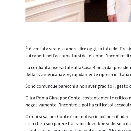
È diventata virale, come si dice oggi, la foto del Pr
sui capelli nell’accomiatarsi da lei dopo l’incontro di
La cordialità riservatale alla Casa Bianca dal presiden
della tv americana
Fox
, rapidamente ripresa in Italia
Sono comunque parecchi a non aver gradito il gesto d
Già a Roma Giuseppe Conte, costantemente critico ne
negativamente l’incontro e poi ha criticatol’accadut
Ormai si sa, per Conte è un motivo in più per ribadire
si sa che a suo parere l’Ucraina dovrebbe vedersela da
sconfitto, ma non ha mai spiegato come l’Ucraina in