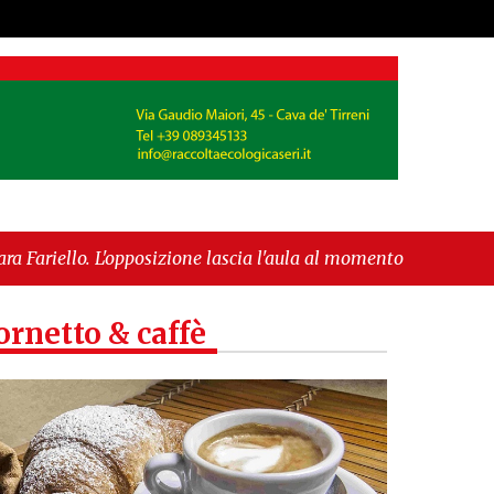
one lascia l'aula al momento del voto"
-
"Vietri sul
ornetto & caffè