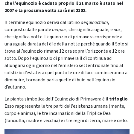
che l’equinozio è caduto proprio il 21 marzo è stato nel
2007 e la prossima volta sarà nel 2102.
Il termine equinozio deriva dal latino
aequinoctium
,
composto dalle parole
aequus
, che significa uguale, e
nox
,
che significa notte. L’equinozio di primavera corrisponde a
una uguale durata del dì e della notte perché quando il Sole si
trova all’equinozio rimane 12 ora sopra l’orizzonte e 12 ore
sotto. Dopo l’equinozio di primavera il dì continua ad
allungarsi ogni giorno nell’emisfero settentrionale fino al
solstizio d’estate: a quel punto le ore di luce cominceranno a
diminuire, tornando pari a quelle di buio nell’equinozio
d’autunno.
La pianta simbolica dell’Equinozio di Primavera è il
trifoglio
.
Esso rappresenta le tre parti dell’esistenza umana (mente,
corpo e anima), le tre incarnazioni della Triplice Dea
(fanciulla, madre e vecchia) e i tre regni di terra, mare e cielo.