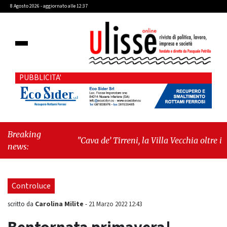
8 Agosto 2026 - aggiornato alle 12:37
PUBBLICITA'
Breaking
"Cava de’ Tirreni, la Villa Vecchia oltre i
news:
vandali: il vero nodo è il senso di comunità"
-
"Cava de’ Tirreni, La Fratellanza sull'ultima
seduta consiliare: “Serve chiarezza!”"
Controluce
Carolina Milite
scritto da
-
21 Marzo 2022 12:43