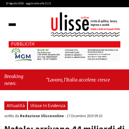
10 Agosto 2026 - aggiornato alle 11:11
PUBBLICITA'
Breaking
"Lavoro, l’Italia accelera: cresce l’occupazione,
news:
cala la disoccupazione"
-
"Massimiliano
Cencelli, una figura quasi mitologica della
Prima Repubblica"
Attualità
Ulisse In Evidenza
Redazione Ulisseonline
scritto da
-
17 Dicembre 2019 09:10