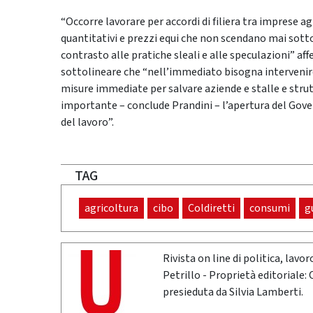
“Occorre lavorare per accordi di filiera tra imprese agr
quantitativi e prezzi equi che non scendano mai sotto
contrasto alle pratiche sleali e alle speculazioni” aff
sottolineare che “nell’immediato bisogna intervenire 
misure immediate per salvare aziende e stalle e stru
importante – conclude Prandini – l’apertura del Gove
del lavoro”.
TAG
agricoltura
cibo
Coldiretti
consumi
g
Rivista on line di politica, lav
Petrillo - Proprietà editoriale:
presieduta da Silvia Lamberti.