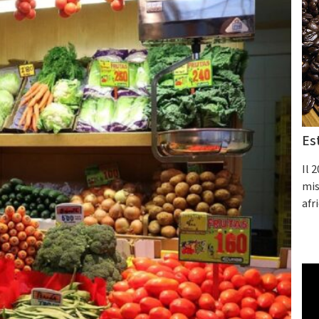
Es
Il 
mis
afr