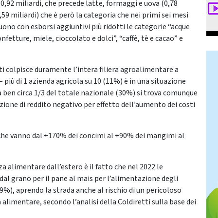
 0,92 miliardi, che precede latte, formaggi e uova (0,78
(0,59 miliardi) che è però la categoria che nei primi sei mesi
ono con esborsi aggiuntivi più ridotti le categorie “acque
fetture, miele, cioccolato e dolci”, “caffè, tè e cacao” e
ti colpisce duramente l’intera filiera agroalimentare a
 più di 1 azienda agricola su 10 (11%) è in una situazione
ma ben circa 1/3 del totale nazionale (30%) si trova comunque
ione di reddito negativo per effetto dell’aumento dei costi
i che vanno dal +170% dei concimi al +90% dei mangimi al
a alimentare dall’estero è il fatto che nel 2022 le
dal grano per il pane al mais per l’alimentazione degli
29%), aprendo la strada anche al rischio di un pericoloso
alimentare, secondo l’analisi della Coldiretti sulla base dei