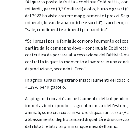
“Al quarto posto la frutta – continua Coldiretti -, con
miliardi), pesce (0,77 miliardi) e olio, burro e grassi 
del 2022 ha visto correre maggiormente i prezzi. Segu
minerali, bevande analcoliche e succhi”, “zucchero, con
“sale, condimenti e alimenti per bambini”.
“Se i prezzi per le famiglie corrono l’aumento dei cos
partire dalle campagne dove – continua la Coldiretti –
così critica da portare alla cessazione dell’attività 
costretta in questo momento a lavorare in una condiz
di produzione, secondo il Crea”.
In agricoltura si registrano infatti aumenti dei cost
+129% per il gasolio.
A spingere i rincari è anche l’aumento della dipendenz
importazioni di prodotti agroalimentari dell’estero, 
animali, sono cresciute in valore di quasi un terzo (+
abbassamento degli standard di qualità e di sicurezza 
dati Istat relativi ai primi cinque mesi dell’anno.