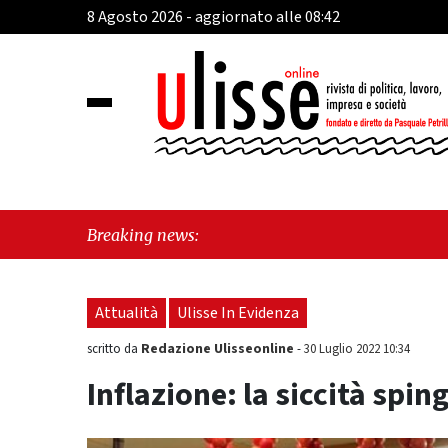
8 Agosto 2026 - aggiornato alle 08:42
"Cava
Breaking news:
perch
Attualità
Ulisse In Evidenza
Redazione Ulisseonline
scritto da
-
30 Luglio 2022 10:34
Inflazione: la siccità spin