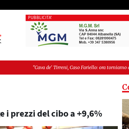
PUBBLICITA'
 de' Tirreni, Caso Fariello: ora torniamo ai problemi veri"
-
"
é esiste"
C
ge i prezzi del cibo a +9,6%