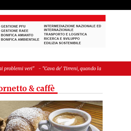
Cava de' Tirreni, quando la burocrazia dimentica
ornetto & caffè