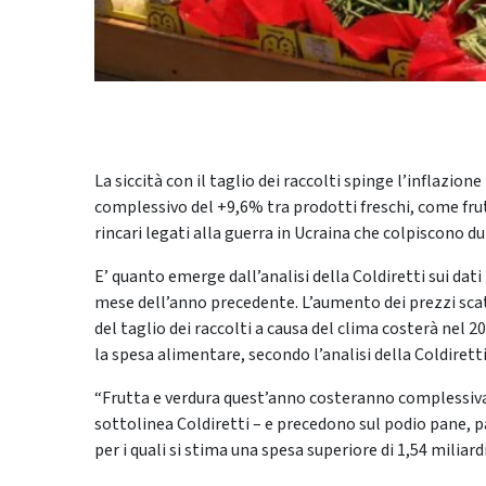
La siccità con il taglio dei raccolti spinge l’inflazi
complessivo del +9,6% tra prodotti freschi, come frutta
rincari legati alla guerra in Ucraina che colpiscono 
E’ quanto emerge dall’analisi della Coldiretti sui dati 
mese dell’anno precedente. L’aumento dei prezzi scat
del taglio dei raccolti a causa del clima costerà nel 20
la spesa alimentare, secondo l’analisi della Coldiretti
“Frutta e verdura quest’anno costeranno complessivame
sottolinea Coldiretti – e precedono sul podio pane, pa
per i quali si stima una spesa superiore di 1,54 miliard