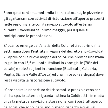
Sono quasi centoquarantamila i bar, i ristoranti, le pizzerie e
gli agriturismi con attività di ristorazione all’aperto presenti
nelle regioni gialle con il servizio al tavolo all’esterno
durante il weekend del primo maggio, per il quale si
moltiplicano le prenotazioni.
E’ quanto emerge dall’analisi della Coldiretti sul primo fine
settimana dopo l’entrata in vigore del decreto anti-Covid dal
26 aprile con la nuova mappa dei colori che prevede una Italia
in giallo con 46,6 milioni di italiani in zone gialle (78% del
totale) e sole 5 regioni in arancione (Basilicata, Calabria,
Puglia, Sicilia e Valle d’Aosta) ed una in rosso (Sardegna) dove
resta vietata la ristorazione al tavolo.
“Consentire la riapertura dei ristoranti a pranzo e cena per
chi ha spazio esterno riguarda – stima la Coldiretti – in media
circa la metà dei servizi di ristorazione, con i posti all’aperto
dei locali che sono, però, molti meno rispetto a quelli al