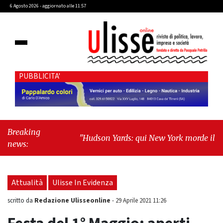
6 Agosto 2026 - aggiornato alle 11:57
PUBBLICITA'
Breaking
"Hudson Yards: qui New York morde il futuro"
news:
-
"Quando la politica diventa autobiografia"
Attualità
Ulisse In Evidenza
Redazione Ulisseonline
scritto da
-
29 Aprile 2021 11:26