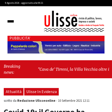
9 Agosto 2026 - aggiornato alle 09:21
PUBBLICITA'
Breaking
"Cava de’ Tirreni, la Villa Vecchia oltre i
news:
vandali: il vero nodo è il senso di comunità"
-
"Cava de’ Tirreni, La Fratellanza sull'ultima
seduta consiliare: “Serve chiarezza!”"
Attualità
Ulisse In Evidenza
Redazione Ulisseonline
scritto da
-
10 Settembre 2021 12:11