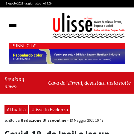
6 Agosto 2026 - aggiornato alle 07:09
PUBBLICITA'
Breaking
"Cava de’ Tirreni, devastata nella notte la
news:
Villa comunale. Il sindaco Giordano: «Non ci
fermeremo»"
-
"Italia sospesa tra identità,
fragilità sociali e pressioni economiche"
Attualità
Ulisse In Evidenza
Redazione Ulisseonline
scritto da
-
13 Maggio 2020 19:47