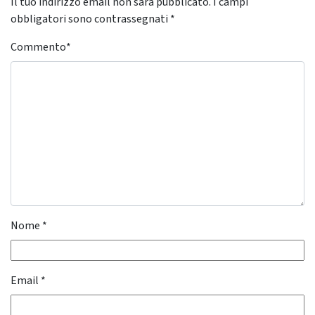
Il tuo indirizzo email non sarà pubblicato.
I campi
obbligatori sono contrassegnati
*
Commento
*
Nome
*
Email
*