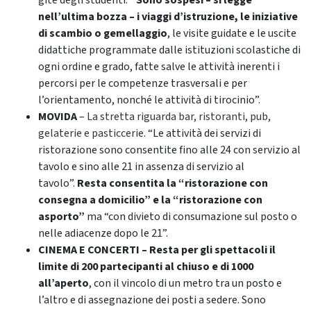
gite degli studenti.
“Sono sospesi – si legge
nell’ultima bozza – i viaggi d’istruzione, le iniziative
di scambio o gemellaggio
, le visite guidate e le uscite
didattiche programmate dalle istituzioni scolastiche di
ogni ordine e grado, fatte salve le attività inerenti i
percorsi per le competenze trasversali e per
l’orientamento, nonché le attività di tirocinio”.
MOVIDA
–
La stretta riguarda bar, ristoranti, pub,
gelaterie e pasticcerie
. “Le attività dei servizi di
ristorazione sono consentite fino alle 24 con servizio al
tavolo e sino alle 21 in assenza di servizio al
tavolo”.
Resta consentita la “ristorazione con
consegna a domicilio” e la “ristorazione con
asporto”
ma “con divieto di consumazione sul posto o
nelle adiacenze dopo le 21”.
CINEMA E CONCERTI –
Resta per gli spettacoli il
limite di 200 partecipanti al chiuso e di 1000
all’aperto
, con il vincolo di un metro tra un posto e
l’altro e di assegnazione dei posti a sedere. Sono