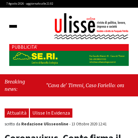
7 Agosto 2026 - aggiornato alle 21:02
PUBBLICITA'
Breaking
"Cava de' Tirreni, Caso Fariello: ora torniamo ai
news:
problemi veri"
-
"Cava de' Tirreni, quando la
burocrazia dimentica perché esiste"
Attualità
Ulisse In Evidenza
Redazione Ulisseonline
scritto da
-
13 Ottobre 2020 12:41