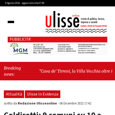
9 Agosto 2026 - aggiornato alle 07:40
PUBBLICITA'
Breaking
"Cava de’ Tirreni, la Villa Vecchia oltre i
news:
vandali: il vero nodo è il senso di comunità"
-
"Cava de’ Tirreni, La Fratellanza sull'ultima
seduta consiliare: “Serve chiarezza!”"
Attualità
Ulisse In Evidenza
Redazione Ulisseonline
scritto da
-
06 Dicembre 2022 17:42