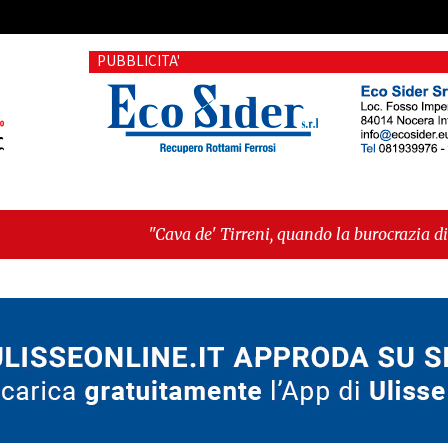
PUBBLICITA'
"Cava de' Tirreni, quando la burocrazia dimentica perché esist
Ancora"