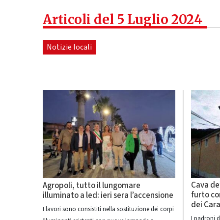
Articoli del 5 Luglio 2024
Notizie locali
Cava de’
Agropoli, tutto il lungomare
furto co
illuminato a led: ieri sera l’accensione
dei Cara
I lavori sono consistiti nella sostituzione dei corpi
I padroni 