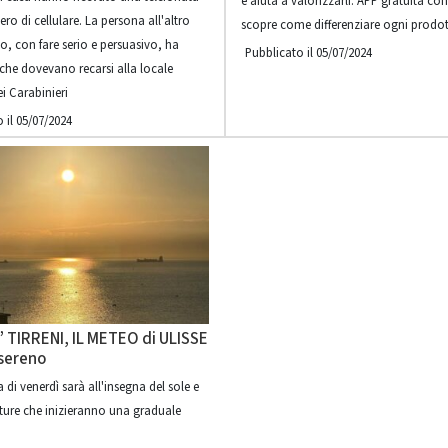
e aiuta a valorizzarli. APP gratuita con 
o di cellulare. La persona all'altro
scopre come differenziare ogni prodo
lo, con fare serio e persuasivo, ha
Pubblicato il 05/07/2024
 che dovevano recarsi alla locale
i Carabinieri
 il 05/07/2024
’ TIRRENI, IL METEO di ULISSE
 sereno
 di venerdì sarà all'insegna del sole e
ture che inizieranno una graduale