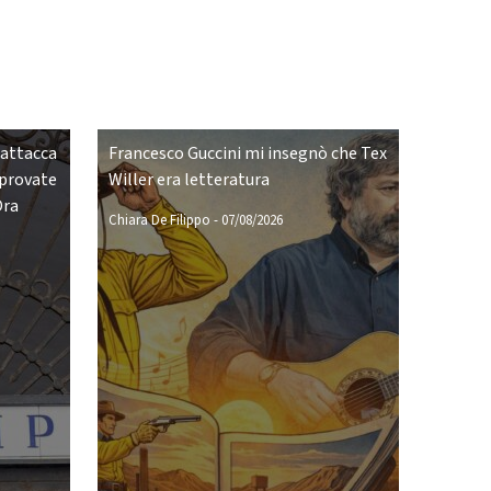
 attacca
Francesco Guccini mi insegnò che Tex
pprovate
Willer era letteratura
Ora
Chiara De Filippo
-
07/08/2026