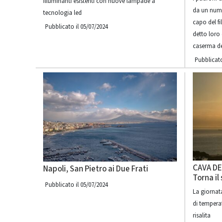
illuminanti esistenti con nuove lampade a
da un numer
tecnologia led
capo del fi
Pubblicato il 05/07/2024
detto loro
caserma de
Pubblicato
CAVA DE
Napoli, San Pietro ai Due Frati
Torna il
Pubblicato il 05/07/2024
La giornata
di tempera
risalita