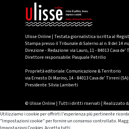
Ulisse Online | Testata giornalistica iscritta al Regis
Stampa presso il Tribunale di Salerno al n. 8 del 14 
Direzione - Redazione: via Lauro, 11 - 84013 Cava de’ T
Direttore responsabile: Pasquale Petrillo
Proprietà editoriale: Comunicazione & Territorio
via Ernesto Di Marino, 14 - 84013 Cava de’ Tirreni (SA)
Presidente: Silvia Lamberti
© Ulisse Online | Tutti i diritti riservati | Realizzato 
Utilizziamo i cookie per offrirti l'esperienza più pertinente ricord
"Impostazioni cookie" per fornire un consenso controllato.
Maggi
Impostazioni Cookies
Accetta tutti