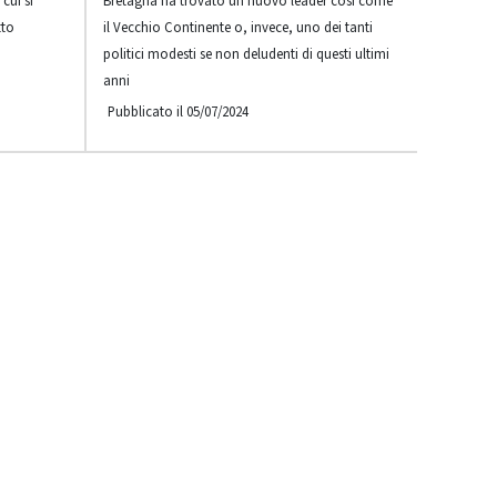
cui si
Bretagna ha trovato un nuovo leader così come
tto
il Vecchio Continente o, invece, uno dei tanti
politici modesti se non deludenti di questi ultimi
anni
Pubblicato il 05/07/2024