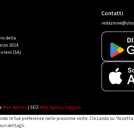
Contatti
redazione@uliss
tro della
marzo 2014
irreni (SA)
da
Web Agency
| SEO
Web Agency Salerno
ando le tue preferenze nelle prossime visite. Cliccando su "Accetta 
ori dettagli