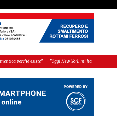
e"
-
"Oggi New York mi ha rubato il cuore.