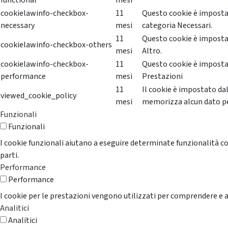
functional
mesi
cookielawinfo-checkbox-
11
Questo cookie è impostat
necessary
mesi
categoria Necessari.
11
Questo cookie è impostat
cookielawinfo-checkbox-others
mesi
Altro.
cookielawinfo-checkbox-
11
Questo cookie è impostat
performance
mesi
Prestazioni
11
Il cookie è impostato da
viewed_cookie_policy
mesi
memorizza alcun dato p
Funzionali
Funzionali
I cookie funzionali aiutano a eseguire determinate funzionalità co
parti.
Performance
Performance
I cookie per le prestazioni vengono utilizzati per comprendere e an
Analitici
Analitici