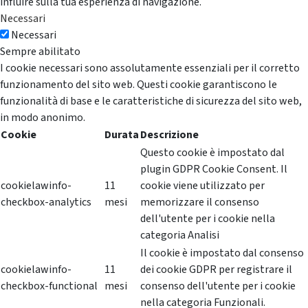
influire sulla tua esperienza di navigazione.
Necessari
Necessari
Sempre abilitato
I cookie necessari sono assolutamente essenziali per il corretto
funzionamento del sito web. Questi cookie garantiscono le
funzionalità di base e le caratteristiche di sicurezza del sito web,
in modo anonimo.
Cookie
Durata
Descrizione
Questo cookie è impostato dal
plugin GDPR Cookie Consent. Il
cookielawinfo-
11
cookie viene utilizzato per
checkbox-analytics
mesi
memorizzare il consenso
dell'utente per i cookie nella
categoria Analisi
Il cookie è impostato dal consenso
cookielawinfo-
11
dei cookie GDPR per registrare il
checkbox-functional
mesi
consenso dell'utente per i cookie
nella categoria Funzionali.