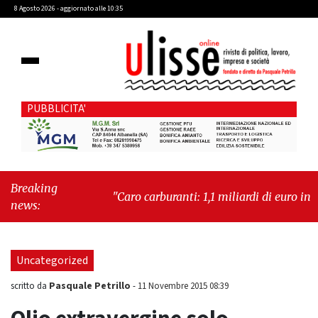
8 Agosto 2026 - aggiornato alle 10:35
PUBBLICITA'
Breaking
"Caro carburanti: 1,1 miliardi di euro in più al
news:
mese"
-
"Francesco Guccini, la voce di un
Paese intero"
Uncategorized
Pasquale Petrillo
scritto da
-
11 Novembre 2015 08:39