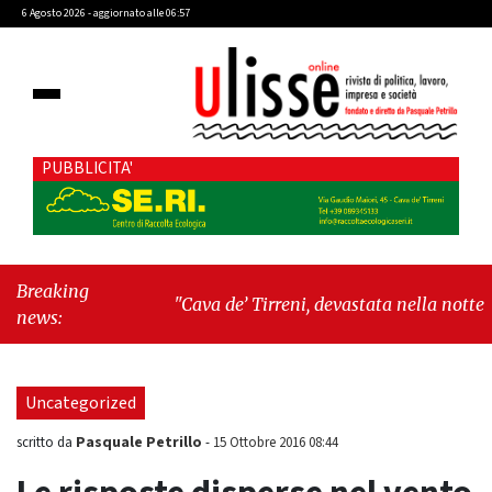
6 Agosto 2026 - aggiornato alle 06:57
PUBBLICITA'
Breaking
"Cava de’ Tirreni, devastata nella notte la
news:
Villa comunale. Il sindaco Giordano: «Non ci
fermeremo»"
-
"Italia sospesa tra identità,
fragilità sociali e pressioni economiche"
Uncategorized
Pasquale Petrillo
scritto da
-
15 Ottobre 2016 08:44