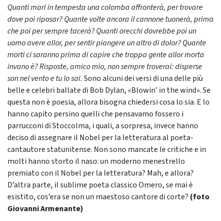
Quanti mari in tempesta una colomba affronterà, per trovare
dove poi riposar? Quante volte ancora il cannone tuonerà, prima
che poi per sempre tacerà? Quanti orecchi dovrebbe poi un
uomo avere allor, per sentir piangere un altro di dolor? Quante
morti ci saranno prima di capire che troppa gente allor morta
invano è? Risposte, amico mio, non sempre troverai: disperse
son nel vento e tu lo sai.
Sono alcuni dei versi di una delle più
belle e celebri ballate di Bob Dylan, «Blowin’ in the wind». Se
questa non è poesia, allora bisogna chiedersi cosa lo sia. E lo
hanno capito persino quelli che pensavamo fossero i
parrucconi di Stoccolma, i quali, a sorpresa, invece hanno
deciso di assegnare il Nobel per la letteratura al poeta-
cantautore statunitense. Non sono mancate le critiche e in
molti hanno storto il naso: un moderno menestrello
premiato con il Nobel per la letteratura? Mah, e allora?
D’altra parte, il sublime poeta classico Omero, se mai è
esistito, cos’era se non un maestoso cantore di corte?
(foto
Giovanni Armenante)