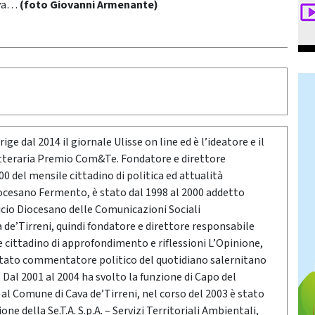
iva…
(foto Giovanni Armenante)
ige dal 2014 il giornale Ulisse on line ed è l’ideatore e il
etteraria Premio Com&Te. Fondatore e direttore
0 del mensile cittadino di politica ed attualità
ocesano Fermento, è stato dal 1998 al 2000 addetto
icio Diocesano delle Comunicazioni Sociali
a de’Tirreni, quindi fondatore e direttore responsabile
e cittadino di approfondimento e riflessioni L’Opinione,
stato commentatore politico del quotidiano salernitano
Dal 2001 al 2004 ha svolto la funzione di Capo del
o al Comune di Cava de’Tirreni, nel corso del 2003 è stato
ne della Se.T.A. S.p.A. – Servizi Territoriali Ambientali,