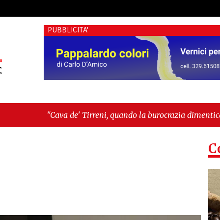
PUBBLICITA'
e' Tirreni, quando la burocrazia dimentica perché esiste"
-
"
C