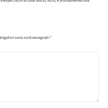
lespettatori di cose inutili, futili, e promuovendo una
bligatori sono contrassegnati
*