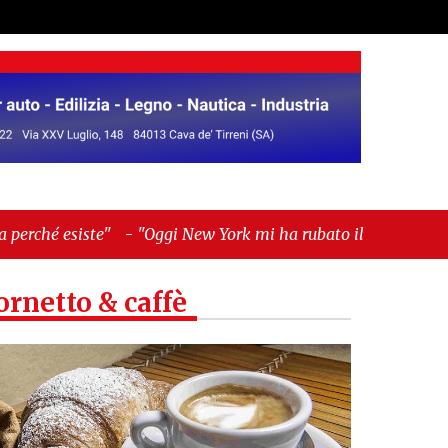
Oggi New York mi ha rubato il cuore. Ancora"
ornetto & caffè