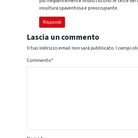
più frequentemente imbottiscono le teste dei te
incultura spaventosa e preoccupante.
Rispondi
Lascia un commento
Il tuo indirizzo email non sarà pubblicato.
I campi ob
Commento
*