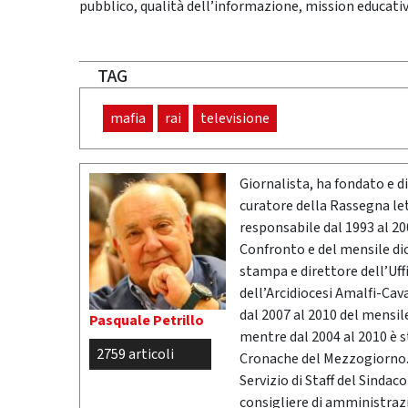
pubblico, qualità dell’informazione, mission educat
TAG
mafia
rai
televisione
Giornalista, ha fondato e dir
curatore della Rassegna l
responsabile dal 1993 al 200
Confronto e del mensile di
stampa e direttore dell’Uff
dell’Arcidiocesi Amalfi-Cav
dal 2007 al 2010 del mensil
Pasquale Petrillo
mentre dal 2004 al 2010 è 
2759 articoli
Cronache del Mezzogiorno. 
Servizio di Staff del Sindac
consigliere di amministrazio