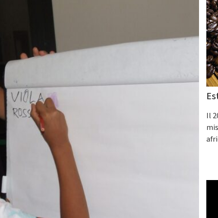
Es
Il 
mis
afr