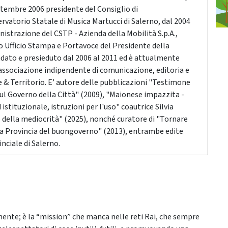
ttembre 2006 presidente del Consiglio di
vatorio Statale di Musica Martucci di Salerno, dal 2004
nistrazione del CSTP - Azienda della Mobilità S.p.A.,
po Ufficio Stampa e Portavoce del Presidente della
ndato e presieduto dal 2006 al 2011 ed è attualmente
associazione indipendente di comunicazione, editoria e
 Territorio. E’ autore delle pubblicazioni "Testimone
sul Governo della Città" (2009), "Maionese impazzita -
stituzionale, istruzioni per l'uso" coautrice Silvia
o della mediocrità" (2025), nonché curatore di "Tornare
 la Provincia del buongoverno" (2013), entrambe edite
nciale di Salerno.
ente; è la “mission” che manca nelle reti Rai, che sempre