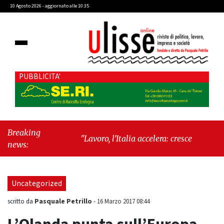
10 Agosto 2026 - aggiornato alle 10:35
PUBBLICITA'
Breaking
"Lavoro, l’Italia accelera: cresce l’occupazione,
news:
cala la disoccupazione"
-
"Massimiliano
Cencelli, una figura quasi mitologica della
Prima Repubblica"
Uncategorized
Pasquale Petrillo
scritto da
-
16 Marzo 2017 08:44