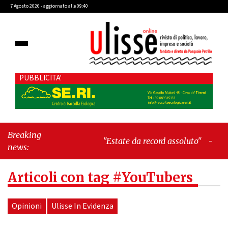
7 Agosto 2026 - aggiornato alle 09:40
PUBBLICITA'
Breaking
"Estate da record assoluto"
-
news:
"Francesco Guccini mi insegnò che
Tex Willer era letteratura"
Articoli con tag #YouTubers
Opinioni
Ulisse In Evidenza