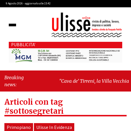
9 Agosto 2026 - aggiornato alle 15:42
PUBBLICITA'
Breaking
"Cava de’ Tirreni, la Villa Vecchia oltre
news:
i vandali: il vero nodo è il senso di
comunità"
-
"Cava de’ Tirreni, La
Articoli con tag
Fratellanza sull'ultima seduta
consiliare: “Serve chiarezza!”"
#sottosegretari
Primopiano
Ulisse In Evidenza