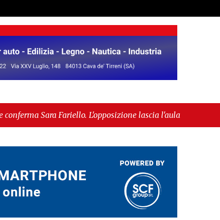
riello. L'opposizione lascia l'aula al momento del
ammessa alla fase europea per l’IGP"