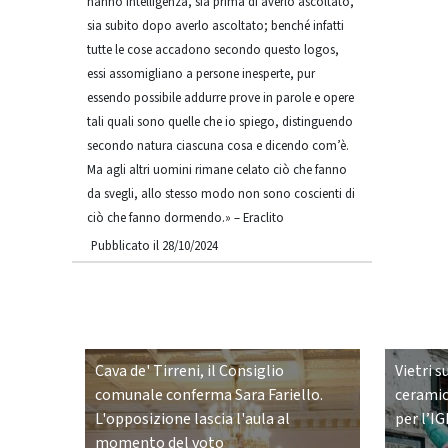
hanno intelligenza, sia prima di averlo ascoltato,
sia subito dopo averlo ascoltato; benché infatti
tutte le cose accadono secondo questo logos,
essi assomigliano a persone inesperte, pur
essendo possibile addurre prove in parole e opere
tali quali sono quelle che io spiego, distinguendo
secondo natura ciascuna cosa e dicendo com’è.
Ma agli altri uomini rimane celato ciò che fanno
da svegli, allo stesso modo non sono coscienti di
ciò che fanno dormendo.» – Eraclito
Pubblicato il 28/10/2024
Cava de' Tirreni, il Consiglio
Vietri s
comunale conferma Sara Fariello.
ceramic
L'opposizione lascia l'aula al
per l’IG
momento del voto