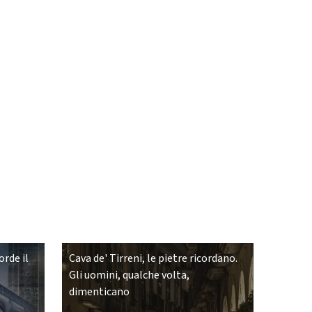
rde il
Cava de' Tirreni, le pietre ricordano.
Gli uomini, qualche volta,
dimenticano