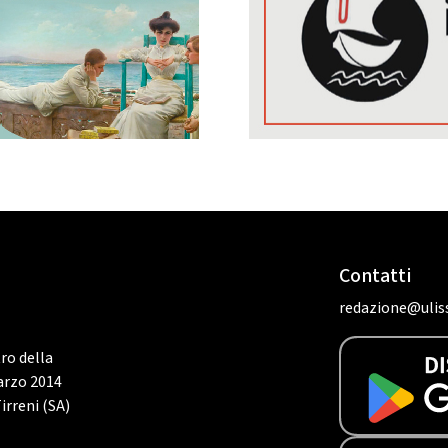
Contatti
redazione@uliss
tro della
marzo 2014
irreni (SA)