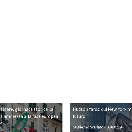
ul Mare, giornata storica: la
Hudson Yards: qui New York mo
a ammessa alla fase europea
futuro
P
Guglielmo Scarlato
-
06/08/2026