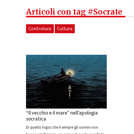
Articoli con tag #Socrate
Controluce
Cultura
“Il vecchio e il mare” nell’apologia
socratica
Di questo logos che è sempre gli uomini non