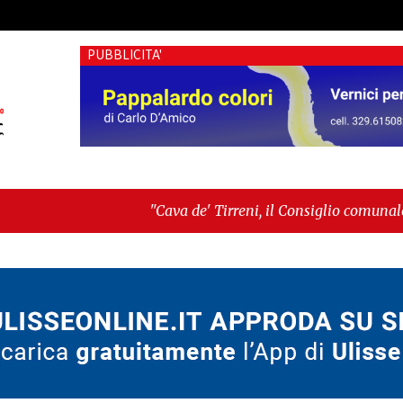
PUBBLICITA'
"Cava de' Tirreni, il Consiglio comunale conferma Sara Fa
voto"
-
"Vietri sul Mare, giornata storica: la ceramica 