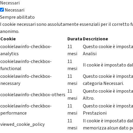
Necessari
Necessari
Sempre abilitato
I cookie necessari sono assolutamente essenziali per il corretto f
anonimo.
Cookie
Durata
Descrizione
cookielawinfo-checkbox-
11
Questo cookie è impostat
analytics
mesi
Analisi
cookielawinfo-checkbox-
11
Il cookie è impostato dal
functional
mesi
cookielawinfo-checkbox-
11
Questo cookie è impostat
necessary
mesi
categoria Necessari.
11
Questo cookie è impostat
cookielawinfo-checkbox-others
mesi
Altro.
cookielawinfo-checkbox-
11
Questo cookie è impostat
performance
mesi
Prestazioni
11
Il cookie è impostato da
viewed_cookie_policy
mesi
memorizza alcun dato p