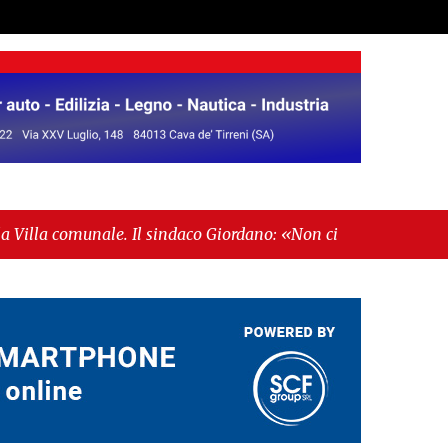
le. Il sindaco Giordano: «Non ci fermeremo»"
-
economiche"