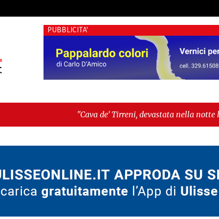
PUBBLICITA'
"Cava de’ Tirreni, devastata nella notte la Villa comuna
"Italia sospesa tra identità, fragilità sociali e pressioni 