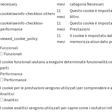
necessary
mesi
categoria Necessari.
11
Questo cookie è impostat
cookielawinfo-checkbox-others
mesi
Altro.
cookielawinfo-checkbox-
11
Questo cookie è impostat
performance
mesi
Prestazioni
11
Il cookie è impostato da
viewed_cookie_policy
mesi
memorizza alcun dato p
Funzionali
Funzionali
I cookie funzionali aiutano a eseguire determinate funzionalità co
parti.
Performance
Performance
I cookie per le prestazioni vengono utilizzati per comprendere e an
Analitici
Analitici
I cookie analitici vengono utilizzati per capire come i visitatori i