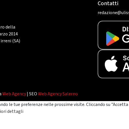
Contatti
redazione@uliss
tro della
marzo 2014
irreni (SA)
da
Web Agency
| SEO
Web Agency Salerno
ando le tue preferenze nelle prossime visite. Cliccando su "Accetta 
ori dettagli