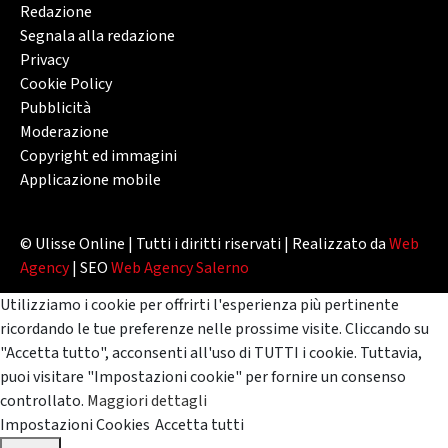
Redazione
Segnala alla redazione
Privacy
Cookie Policy
Pubblicità
Moderazione
Copyright ed immagini
Applicazione mobile
© Ulisse Online | Tutti i diritti riservati | Realizzato da
Web
Agency
| SEO
Web Agency Salerno
Utilizziamo i cookie per offrirti l'esperienza più pertinente
ricordando le tue preferenze nelle prossime visite. Cliccando su
"Accetta tutto", acconsenti all'uso di TUTTI i cookie. Tuttavia,
puoi visitare "Impostazioni cookie" per fornire un consenso
controllato.
Maggiori dettagli
Impostazioni Cookies
Accetta tutti