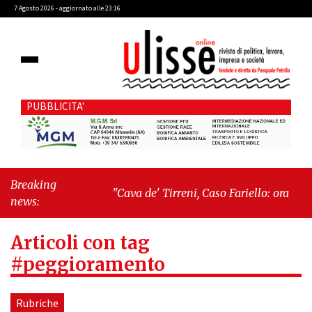
7 Agosto 2026 - aggiornato alle 23:16
PUBBLICITA'
Breaking
"Cava de' Tirreni, Caso Fariello: ora torniamo ai
news:
problemi veri"
-
"Cava de' Tirreni, quando la
burocrazia dimentica perché esiste"
Articoli con tag
#peggioramento
Rubriche