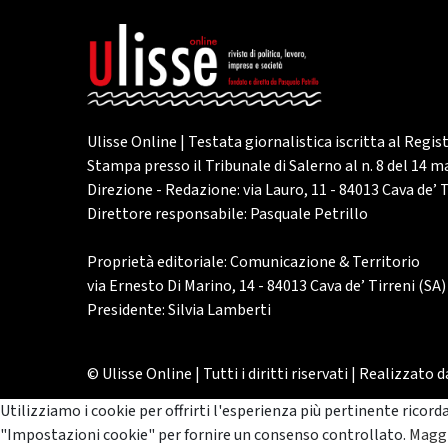
Ulisse Online | Testata giornalistica iscritta al Regis
Stampa presso il Tribunale di Salerno al n. 8 del 14 
Direzione - Redazione: via Lauro, 11 - 84013 Cava de’ T
Direttore responsabile: Pasquale Petrillo
Proprietà editoriale: Comunicazione & Territorio
via Ernesto Di Marino, 14 - 84013 Cava de’ Tirreni (SA)
Presidente: Silvia Lamberti
© Ulisse Online | Tutti i diritti riservati | Realizzato 
Utilizziamo i cookie per offrirti l'esperienza più pertinente ricord
"Impostazioni cookie" per fornire un consenso controllato.
Maggi