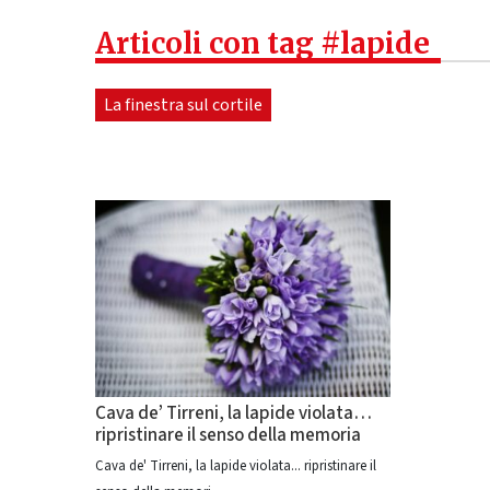
Articoli con tag #lapide
La finestra sul cortile
Cava de’ Tirreni, la lapide violata…
ripristinare il senso della memoria
Cava de' Tirreni, la lapide violata... ripristinare il