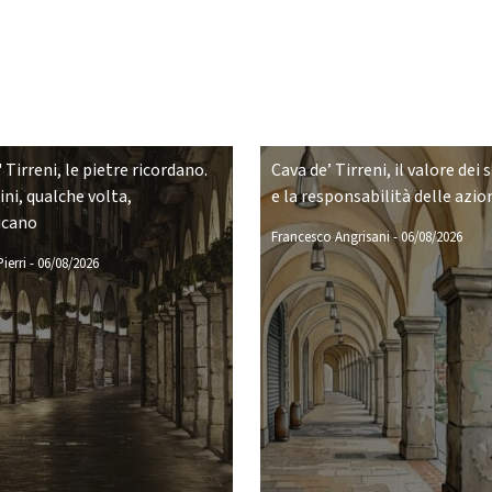
 Tirreni, le pietre ricordano.
Cava de’ Tirreni, il valore dei 
ni, qualche volta,
e la responsabilità delle azio
icano
Francesco Angrisani
-
06/08/2026
ierri
-
06/08/2026