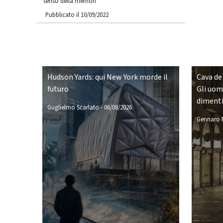
senso della memori
Pubblicato il 10/09/2022
Hudson Yards: qui New York morde il
Cava de'
futuro
Gli uomi
diment
Guglielmo Scarlato
-
06/08/2026
Gennaro P