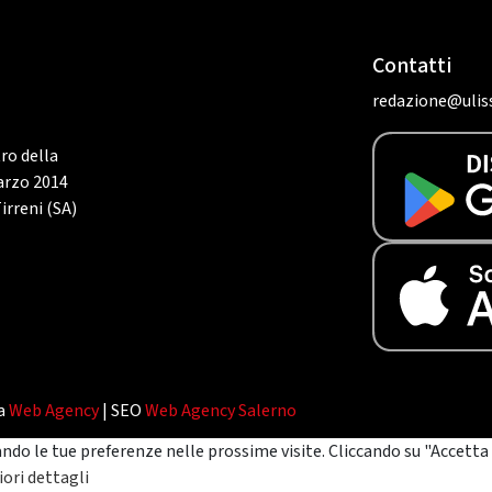
Contatti
redazione@uliss
tro della
marzo 2014
irreni (SA)
da
Web Agency
| SEO
Web Agency Salerno
ando le tue preferenze nelle prossime visite. Cliccando su "Accetta 
ori dettagli