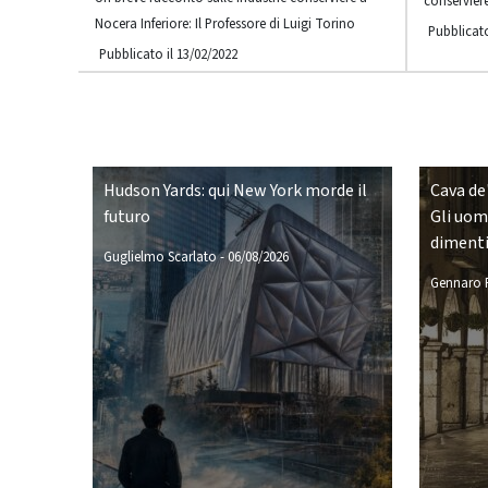
conservier
Nocera Inferiore: Il Professore di Luigi Torino
Pubblicato
Pubblicato il 13/02/2022
Hudson Yards: qui New York morde il
Cava de'
futuro
Gli uomi
diment
Guglielmo Scarlato
-
06/08/2026
Gennaro P