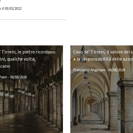
e
 il 03/02/2022
 Tirreni, le pietre ricordano.
Cava de’ Tirreni, il valore dei 
ni, qualche volta,
e la responsabilità delle azio
icano
Francesco Angrisani
-
06/08/2026
ierri
-
06/08/2026