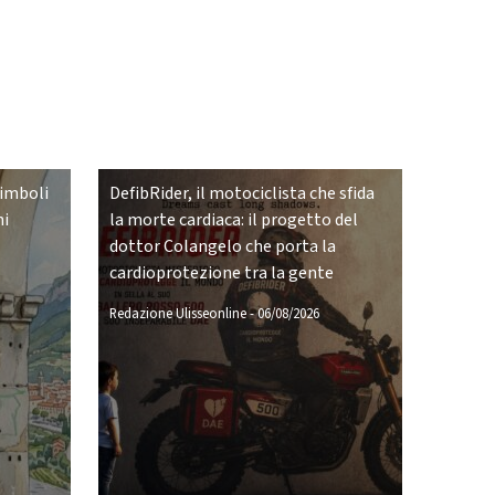
simboli
DefibRider, il motociclista che sfida
ni
la morte cardiaca: il progetto del
dottor Colangelo che porta la
cardioprotezione tra la gente
Redazione Ulisseonline
-
06/08/2026