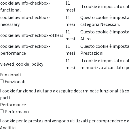
cookielawinfo-checkbox-
11
Il cookie è impostato dal
functional
mesi
cookielawinfo-checkbox-
11
Questo cookie è impostat
necessary
mesi
categoria Necessari.
11
Questo cookie è impostat
cookielawinfo-checkbox-others
mesi
Altro.
cookielawinfo-checkbox-
11
Questo cookie è impostat
performance
mesi
Prestazioni
11
Il cookie è impostato da
viewed_cookie_policy
mesi
memorizza alcun dato p
Funzionali
Funzionali
I cookie funzionali aiutano a eseguire determinate funzionalità co
parti.
Performance
Performance
I cookie per le prestazioni vengono utilizzati per comprendere e an
Analitici