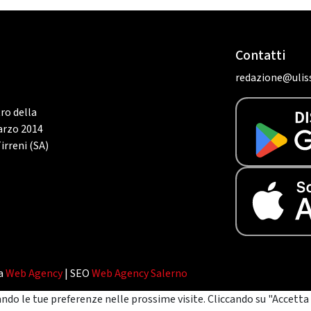
Contatti
redazione@uliss
tro della
marzo 2014
irreni (SA)
da
Web Agency
| SEO
Web Agency Salerno
ando le tue preferenze nelle prossime visite. Cliccando su "Accetta 