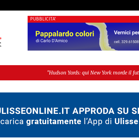
PUBBLICITA'
"Hudson Yards: qui New York morde il futuro"
-
"Quando la 