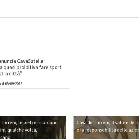
enuncia Cava5stelle:
 quasi proibitiva fare sport
stra città”
 il 05/09/2016
 Tirreni, le pietre ricordano.
Cava de’ Tirreni, il valore dei 
ni, qualche volta,
e la responsabilità delle azio
icano