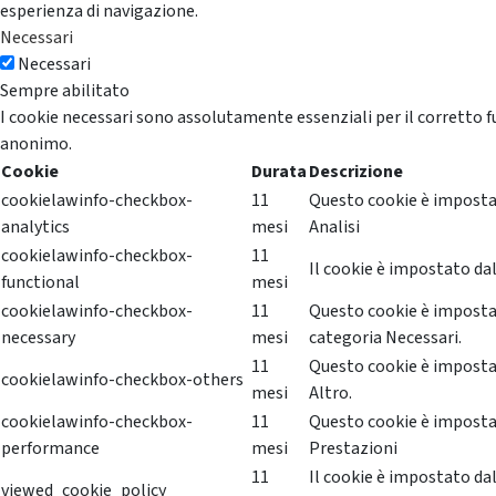
esperienza di navigazione.
Necessari
Necessari
Sempre abilitato
I cookie necessari sono assolutamente essenziali per il corretto f
anonimo.
Cookie
Durata
Descrizione
cookielawinfo-checkbox-
11
Questo cookie è impostat
analytics
mesi
Analisi
cookielawinfo-checkbox-
11
Il cookie è impostato dal
functional
mesi
cookielawinfo-checkbox-
11
Questo cookie è impostat
necessary
mesi
categoria Necessari.
11
Questo cookie è impostat
cookielawinfo-checkbox-others
mesi
Altro.
cookielawinfo-checkbox-
11
Questo cookie è impostat
performance
mesi
Prestazioni
11
Il cookie è impostato da
viewed_cookie_policy