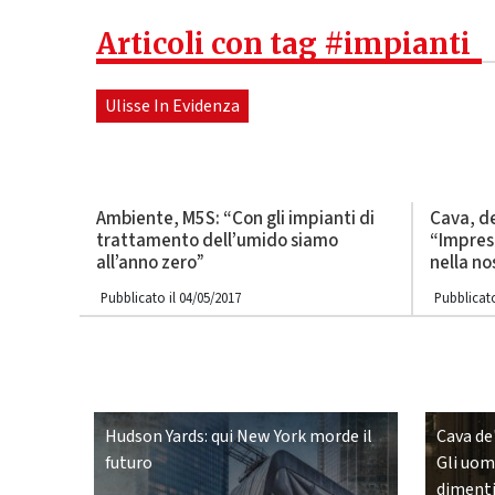
Articoli con tag #impianti
Ulisse In Evidenza
Ambiente, M5S: “Con gli impianti di
Cava, d
trattamento dell’umido siamo
“Impresa
all’anno zero”
nella no
Pubblicato il 04/05/2017
Pubblicato
Hudson Yards: qui New York morde il
Cava de'
futuro
Gli uomi
diment