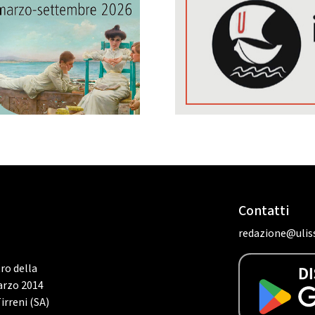
Contatti
redazione@uliss
tro della
marzo 2014
irreni (SA)