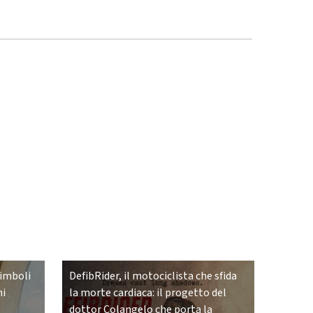
simboli
DefibRider, il motociclista che sfida
ni
la morte cardiaca: il progetto del
dottor Colangelo che porta la