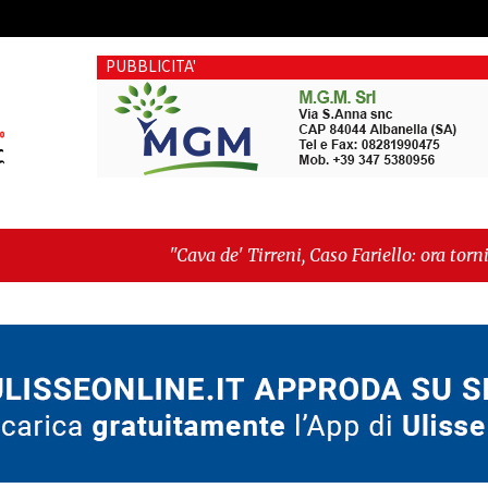
PUBBLICITA'
"Cava de' Tirreni, Caso Fariello: ora torniamo ai problemi 
dimentica perché esiste"