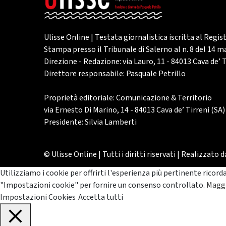
Ulisse Online | Testata giornalistica iscritta al Regis
Stampa presso il Tribunale di Salerno al n. 8 del 14 
Direzione - Redazione: via Lauro, 11 - 84013 Cava de’ T
Direttore responsabile: Pasquale Petrillo
Proprietà editoriale: Comunicazione & Territorio
via Ernesto Di Marino, 14 - 84013 Cava de’ Tirreni (SA)
Presidente: Silvia Lamberti
© Ulisse Online | Tutti i diritti riservati | Realizzato 
Utilizziamo i cookie per offrirti l'esperienza più pertinente ricord
"Impostazioni cookie" per fornire un consenso controllato.
Maggi
Impostazioni Cookies
Accetta tutti