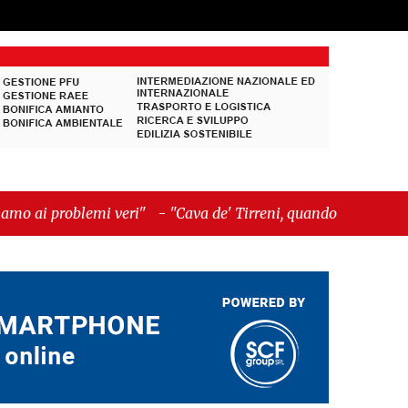
veri"
-
"Cava de' Tirreni, quando la burocrazia