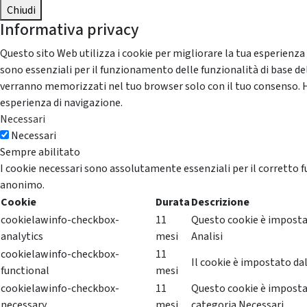
Chiudi
Informativa privacy
Questo sito Web utilizza i cookie per migliorare la tua esperienza
sono essenziali per il funzionamento delle funzionalità di base del
verranno memorizzati nel tuo browser solo con il tuo consenso. Hai 
esperienza di navigazione.
Necessari
Necessari
Sempre abilitato
I cookie necessari sono assolutamente essenziali per il corretto f
anonimo.
Cookie
Durata
Descrizione
cookielawinfo-checkbox-
11
Questo cookie è impostat
analytics
mesi
Analisi
cookielawinfo-checkbox-
11
Il cookie è impostato dal
functional
mesi
cookielawinfo-checkbox-
11
Questo cookie è impostat
necessary
mesi
categoria Necessari.