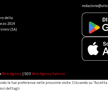
redazione@uliss
tro della
marzo 2014
irreni (SA)
da
Web Agency
| SEO
Web Agency Salerno
ando le tue preferenze nelle prossime visite. Cliccando su "Accetta 
ori dettagli