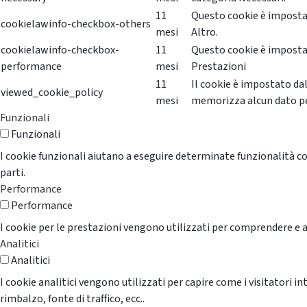
11
Questo cookie è impostat
cookielawinfo-checkbox-others
mesi
Altro.
cookielawinfo-checkbox-
11
Questo cookie è impostat
performance
mesi
Prestazioni
11
Il cookie è impostato da
viewed_cookie_policy
mesi
memorizza alcun dato p
Funzionali
Funzionali
I cookie funzionali aiutano a eseguire determinate funzionalità co
parti.
Performance
Performance
I cookie per le prestazioni vengono utilizzati per comprendere e an
Analitici
Analitici
I cookie analitici vengono utilizzati per capire come i visitatori i
rimbalzo, fonte di traffico, ecc..