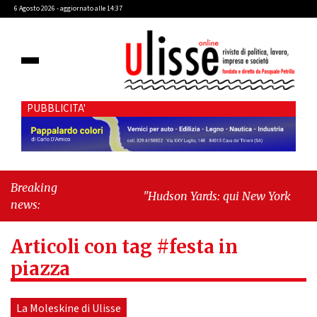
6 Agosto 2026 - aggiornato alle 14:37
PUBBLICITA'
Breaking
"Hudson Yards: qui New York morde il
news:
futuro"
-
"Quando la politica diventa
autobiografia"
Articoli con tag #festa in
piazza
La Moleskine di Ulisse