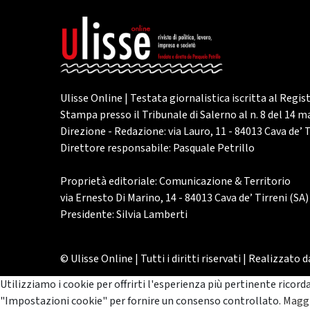
Ulisse Online | Testata giornalistica iscritta al Regis
Stampa presso il Tribunale di Salerno al n. 8 del 14 
Direzione - Redazione: via Lauro, 11 - 84013 Cava de’ T
Direttore responsabile: Pasquale Petrillo
Proprietà editoriale: Comunicazione & Territorio
via Ernesto Di Marino, 14 - 84013 Cava de’ Tirreni (SA)
Presidente: Silvia Lamberti
© Ulisse Online | Tutti i diritti riservati | Realizzato 
Utilizziamo i cookie per offrirti l'esperienza più pertinente ricord
"Impostazioni cookie" per fornire un consenso controllato.
Maggi