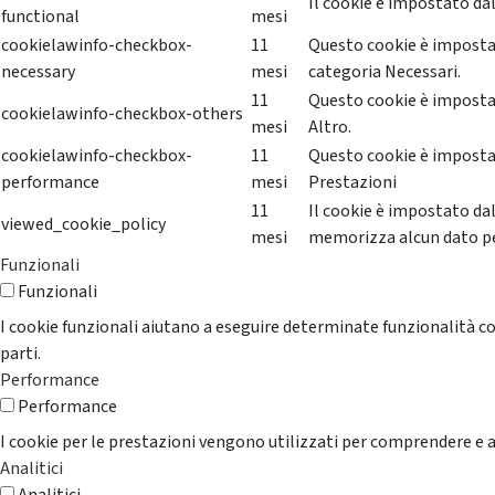
Il cookie è impostato dal
functional
mesi
cookielawinfo-checkbox-
11
Questo cookie è impostat
necessary
mesi
categoria Necessari.
11
Questo cookie è impostat
cookielawinfo-checkbox-others
mesi
Altro.
cookielawinfo-checkbox-
11
Questo cookie è impostat
performance
mesi
Prestazioni
11
Il cookie è impostato da
viewed_cookie_policy
mesi
memorizza alcun dato p
Funzionali
Funzionali
I cookie funzionali aiutano a eseguire determinate funzionalità co
parti.
Performance
Performance
I cookie per le prestazioni vengono utilizzati per comprendere e an
Analitici
Analitici