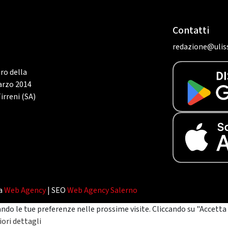
Contatti
redazione@uliss
tro della
marzo 2014
irreni (SA)
da
Web Agency
| SEO
Web Agency Salerno
ando le tue preferenze nelle prossime visite. Cliccando su "Accetta 
ori dettagli