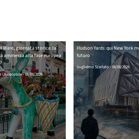
ul Mare, giornata storica: la
Hudson Yards: qui New York mo
a ammessa alla fase europea
futuro
P
Guglielmo Scarlato
-
06/08/2026
 Ulisseonline
-
06/08/2026