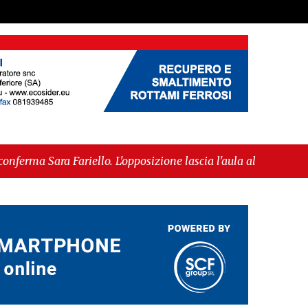
ariello. L'opposizione lascia l'aula al momento del
 ammessa alla fase europea per l’IGP"