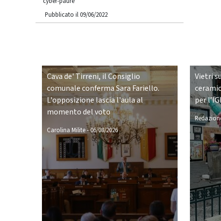
cyber-paure
Pubblicato il 09/06/2022
Cava de' Tirreni, il Consiglio
Vietri s
comunale conferma Sara Fariello.
ceramic
L'opposizione lascia l'aula al
per l’IG
momento del voto
Redazione
Carolina Milite
-
06/08/2026