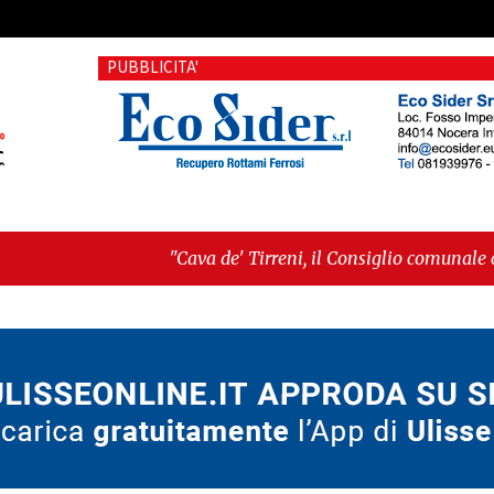
PUBBLICITA'
"Cava de' Tirreni, il Consiglio comunale conferma Sara F
voto"
-
"Vietri sul Mare, giornata storica: la ceramica