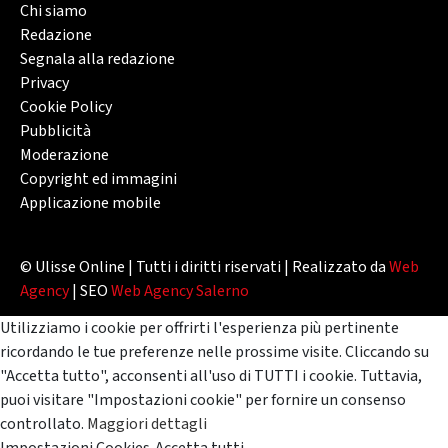
Chi siamo
Redazione
Segnala alla redazione
Privacy
Cookie Policy
Pubblicità
Moderazione
Copyright ed immagini
Applicazione mobile
© Ulisse Online | Tutti i diritti riservati | Realizzato da
Web
Agency
| SEO
Web Agency Salerno
Utilizziamo i cookie per offrirti l'esperienza più pertinente
ricordando le tue preferenze nelle prossime visite. Cliccando su
"Accetta tutto", acconsenti all'uso di TUTTI i cookie. Tuttavia,
puoi visitare "Impostazioni cookie" per fornire un consenso
controllato.
Maggiori dettagli